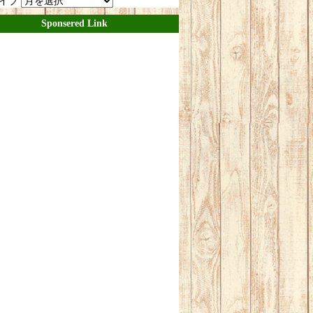
イブ
Sponsered Link