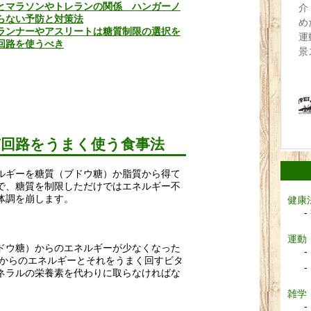
とマラソンやトレランの関係 ハンガーノ
らない予防と対策法
ランナーやアスリートは糖質制限の選択を
回路を使うべき
質回路をうまく使う食事法
ルギーを糖質（ブドウ糖）か脂質から得て
で、糖質を制限しただけではエネルギー不
体調を崩します。
健康
運動
ドウ糖）からのエネルギーが少なくなった
質からのエネルギーとそれをうまく回すビタ
ネラルの栄養素を代わりに取らなければな
ん。
雑学