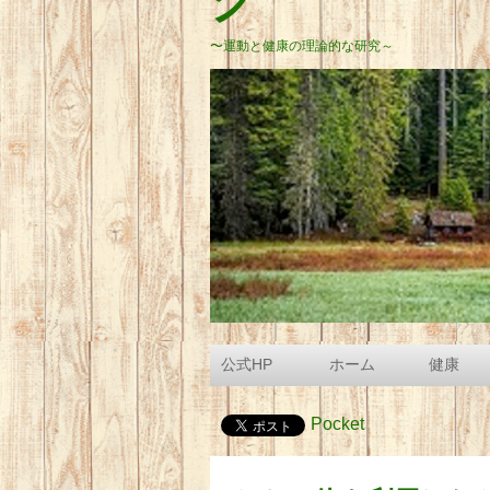
グ
〜運動と健康の理論的な研究～
公式HP
ホーム
健康
Pocket