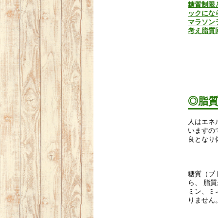
糖質制限
ックにな
マラソン
考え脂質
◎脂
人はエネ
いますの
良となり
糖質（ブ
ら、 脂
ミン、ミ
りませ