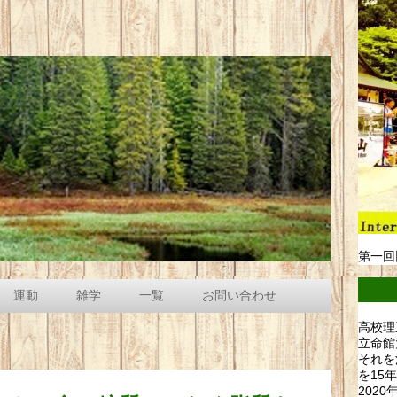
第一回
運動
雑学
一覧
お問い合わせ
高校理
立命館
それを
を15
202