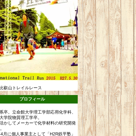
比叡山トレイルレース
プロフィール
系卒。立命館大学理工学部応用化学科、
大学院物質理工学卒。
活かしてメーカーで化学材料の研究開発
年。
0年4月に個人事業主として「H2R鉄平塾」