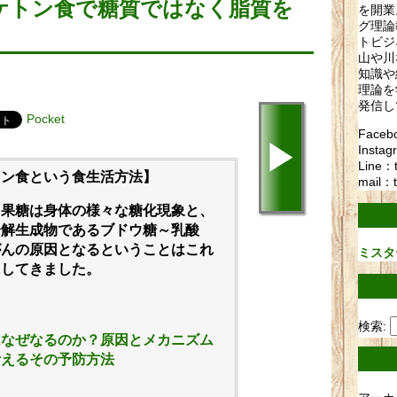
ケトン食で糖質ではなく脂質を
を開業
グ理論
トビジ
山や川
知識や
理論を
発信し
Pocket
Fac
▶
Instag
Line：
トン食という食生活方法】
mail：t
、果糖は身体の様々な糖化現象と、
分解生成物であるブドウ糖～乳酸
がんの原因となるということはこれ
ミスタ
にしてきました。
検索:
はなぜなるのか？原因とメカニズム
考えるその予防方法