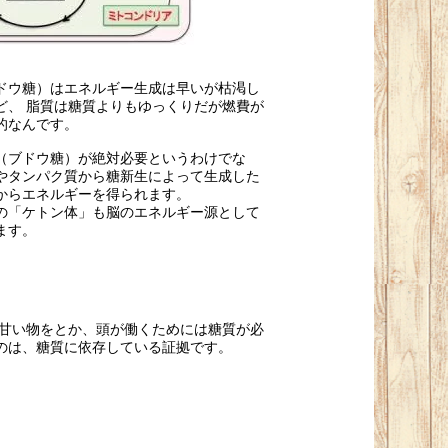
ドウ糖）はエネルギー生成は早いが枯渇し
ど、 脂質は糖質よりもゆっくりだが燃費が
的なんです。
（ブドウ糖）が絶対必要というわけでな
やタンパク質から糖新生によって生成した
からエネルギーを得られます。
の「ケトン体」も脳のエネルギー源として
ます。
甘い物をとか、頭が働くためには糖質が必
のは、糖質に依存している証拠です。