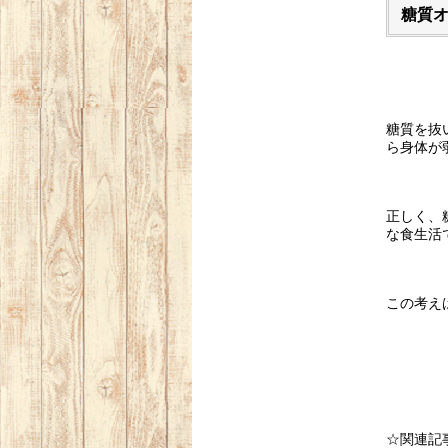
糖質
糖質を抜
ら身体が
正しく、
な食生活
この考え
☆関連記