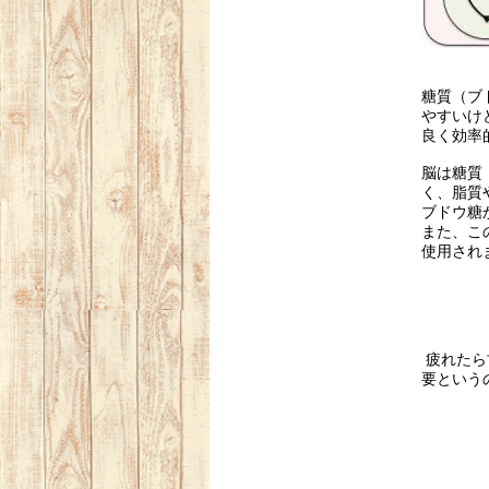
糖質（ブ
やすいけ
良く効率
脳は糖質
く、脂質
ブドウ糖
また、こ
使用され
疲れたら
要という