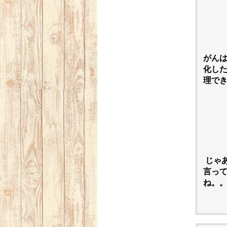
がん
化し
理で
じゃ
言っ
ね。