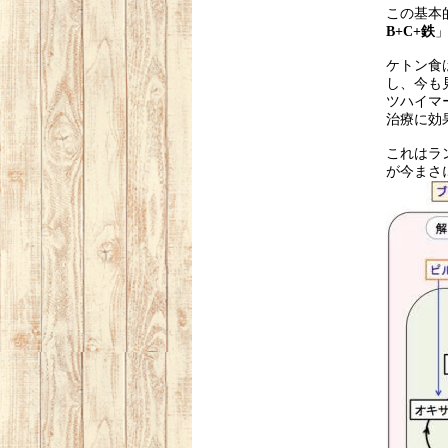
この基本
B+C+鉄
ケトン食
し、今も
ツハイマ
治療に効
これはラ
が今まさ