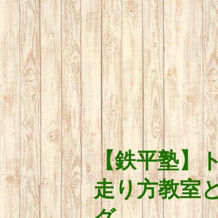
【鉄平塾】
走り方教室