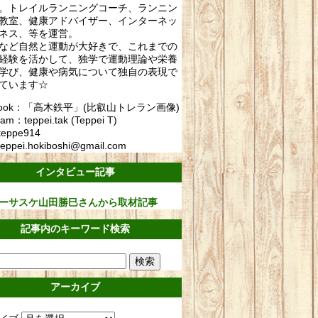
。トレイルランニングコーチ、ランニン
教室、健康アドバイザー、インターネッ
ネス、等を運営。
など自然と運動が大好きで、これまでの
経験を活かして、独学で運動理論や栄養
学び、健康や病気について独自の表現で
ています☆
ebook：「高木鉄平」(比叡山トレラン画像)
ram：teppei.tak (Teppei T)
teppe914
eppei.hokiboshi@gmail.com
インタビュー記事
ーサスケ山田勝巳さんから取材記事
記事内のキーワード検索
アーカイブ