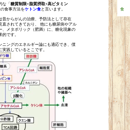
的な「
糖質制限+脂質摂取+高ビタミン
食
」の食事方法を
と言います。
ケトン食
は昔からがんの治療、予防法として存在
見直されてきており、 他にも糖尿病やアル
ー、メタボリック（肥満）に、糖化現象の
果的です。
ンニングのエネルギー論にも適応でき、僕
に実践しているとこです。