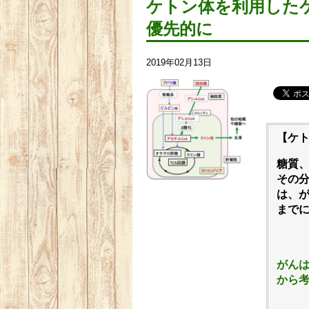
ケトン体を利用した
優先的に
2019年02月13日
【ケ
糖質
その
は、
まで
がん
から