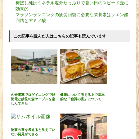
梅ぼし純はミネラル塩分たっぷりで暑い日のスピード走に
効果的
マラソンランニングの疲労回復に必要な栄養素はクエン酸
回路とアミノ酸
この記事を読んだ人はこちらの記事も読んでいます
のせ電車でロゲイニングで能
健康について考える上で基本
勢電と妙見の森ケーブルを楽
的な「糖質の害」について
しんできた
物事の裏を考えると見えてい
ない発見ができる