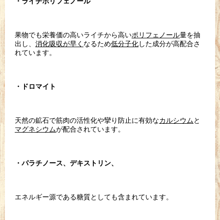
・ライチポリフェノール
果物でも栄養価の高いライチから高い
ポリフェノール
量を抽
出し、
消化吸収が早く
なるため
低分子化
した成分が高配合さ
れています。
・ドロマイト
天然の鉱石で筋肉の活性化や攣り防止に有効な
カルシウム
と
マグネシウム
が配合されています。
・パラチノース、デキストリン、
エネルギー源である糖質としても含まれています。