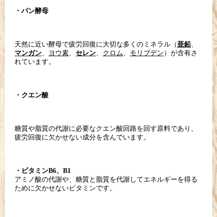
・パン酵母
天然に近い酵母で疲労回復に大切な多くのミネラル（
、
亜鉛
、
ヨウ素
、
、
クロム
、
モリブデン
）が含有さ
マンガン
セレン
れています。
・クエン酸
糖質や脂質の代謝に必要なクエン酸回路を回す原料であり、
疲労回復に欠かせない成分を含んでいます。
・ビタミンB6、B1
アミノ酸の代謝や、糖質と脂質を代謝してエネルギーを得る
ために欠かせないビタミンです。