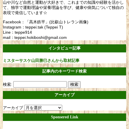
山や川など自然と運動が大好きで、これまでの知識や経験を活かし
て、独学で運動理論や栄養理論を学び、健康や病気について独自の
表現で発信しています☆
Facebook：「高木鉄平」(比叡山トレラン画像)
Instagram：teppei.tak (Teppei T)
Line：teppe914
mail：teppei.hokiboshi@gmail.com
インタビュー記事
ミスターサスケ山田勝巳さんから取材記事
記事内のキーワード検索
検索:
アーカイブ
アーカイブ
Sponsered Link