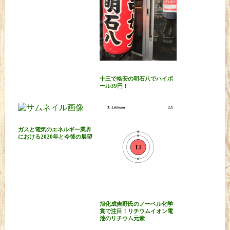
十三で格安の明石八でハイボ
ール39円！
ガスと電気のエネルギー業界
における2020年と今後の展望
旭化成吉野氏のノーベル化学
賞で注目！リチウムイオン電
池のリチウム元素