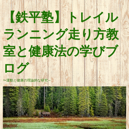
【鉄平塾】トレイル
ランニング走り方教
室と健康法の学びブ
ログ
〜運動と健康の理論的な研究～