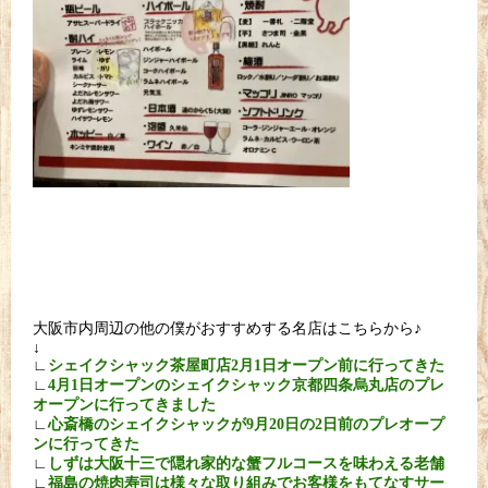
大阪市内周辺の他の僕がおすすめする名店はこちらから♪
↓
∟
シェイクシャック茶屋町店2月1日オープン前に行ってきた
∟
4月1日オープンのシェイクシャック京都四条烏丸店のプレ
オープンに行ってきました
∟
心斎橋のシェイクシャックが9月20日の2日前のプレオープ
ンに行ってきた
∟
しずは大阪十三で隠れ家的な蟹フルコースを味わえる老舗
∟
福島の焼肉寿司は様々な取り組みでお客様をもてなすサー