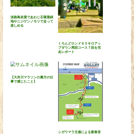
淡路島岩屋であわじ石寝屋緑
地やニジゲンノモリで走って
楽しめる
くろんどロンド６０キロアッ
プダウン周回コース７回を完
走レポート
【大井川マラソンの裏方の仕
事で感じたこと】
シガウマラ主催による新春音