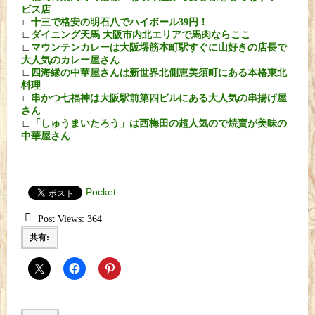
ビス店
∟
十三で格安の明石八でハイボール39円！
∟
ダイニング天馬 大阪市内北エリアで馬肉ならここ
∟
マウンテンカレーは大阪堺筋本町駅すぐに山好きの店長で
大人気のカレー屋さん
∟
四海縁の中華屋さんは新世界北側恵美須町にある本格東北
料理
∟
串かつ七福神は大阪駅前第四ビルにある大人気の串揚げ屋
さん
∟
「しゅうまいたろう」は西梅田の超人気ので焼賣が美味の
中華屋さん
Pocket
Post Views:
364
共有: