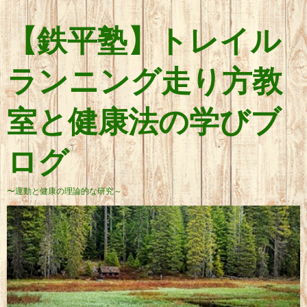
【鉄平塾】トレイル
ランニング走り方教
室と健康法の学びブ
ログ
〜運動と健康の理論的な研究～