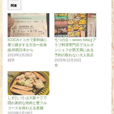
関連
ICOCAイコカで新幹線に
七つの丘～seven hillsはア
乗り継ぎする方法〜在来
ラブ料理専門店でヨルダ
線JR西日本から
ンシェフが西天満にある
2019年2月28日
予約の取れない大人気店
雑学
2025年12月20日
食
しず(しづ) は大阪十三で
隠れ家的な焼肉と蟹フル
コースを味わえる老舗
2020年2月28日