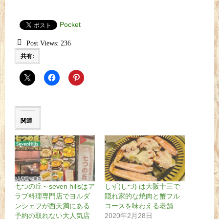
Pocket
Post Views:
236
共有:
関連
七つの丘～seven hillsはア
しず(しづ) は大阪十三で
ラブ料理専門店でヨルダ
隠れ家的な焼肉と蟹フル
ンシェフが西天満にある
コースを味わえる老舗
予約の取れない大人気店
2020年2月28日