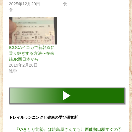
2025年12月20日
食
食
ICOCAイコカで新幹線に
乗り継ぎする方法〜在来
線JR西日本から
2019年2月28日
雑学
▶
トレイルランニングと健康の学び研究所
『やきとり能勢』は焼鳥屋さんでも川西能勢口駅すぐの予