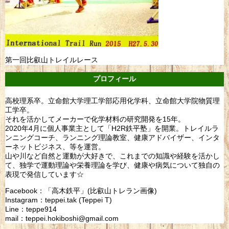
第一回比叡山トレイルレース
プロフィール
高校理系卒。立命館大学理工学部応用化学科、立命館大学院物質理
工学卒。
それを活かしてメーカーで化学材料の研究開発を15年。
2020年4月に個人事業主として「H2R鉄平塾」を開業。トレイルラ
ンニングコーチ、ランニング理論教室、健康アドバイザー、インタ
ーネットビジネス、等を運営。
山や川など自然と運動が大好きで、これまでの知識や経験を活かし
て、独学で運動理論や栄養理論を学び、健康や病気について独自の
表現で発信しています☆
Facebook：「高木鉄平」(比叡山トレラン画像)
Instagram：teppei.tak (Teppei T)
Line：teppe914
mail：teppei.hokiboshi@gmail.com