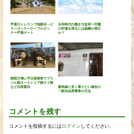
芦屋川トレランで地獄谷～ピ
令和時代の働き方改革〜労働
ラーロック〜テーブルロッ
の対価を得るには組織か独立
ク〜芦屋ゲート
か？
関西万博に平日夜間券でブラ
ジル館オーストリア館タイ館
など内容案内
新幹線に安く乗りたい場合の
一駅自由席乗車の方法
コメントを残す
コメントを投稿するには
ログイン
してください。