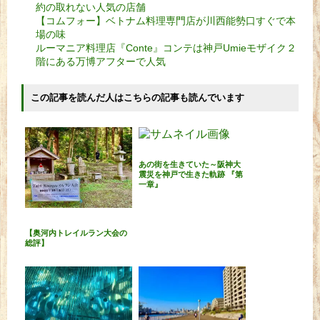
約の取れない人気の店舗
【コムフォー】ベトナム料理専門店が川西能勢口すぐで本
場の味
ルーマニア料理店『Conte』コンテは神戸Umieモザイク２
階にある万博アフターで人気
この記事を読んだ人はこちらの記事も読んでいます
あの街を生きていた～阪神大
震災を神戸で生きた軌跡 『第
一章』
【奥河内トレイルラン大会の
総評】