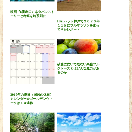
映画『8番出口』ネタバレスト
ーリーと考察を時系列に
HATハット神戸で２０２０年
１１月にフルマラソンを走っ
てきたレポート
砂糖に次いで危ない果糖フル
クトースとはどんな魔力があ
るのか
2019年の祝日（国民の休日）
カレンダー☆ゴールデンウィ
ークは１０連休