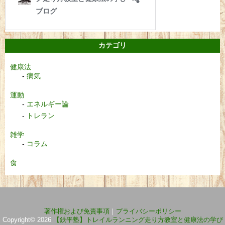
カテゴリ
健康法
病気
運動
エネルギー論
トレラン
雑学
コラム
食
著作権および免責事項
｜
プライバシーポリシー
Copyright© 2026
【鉄平塾】トレイルランニング走り方教室と健康法の学び