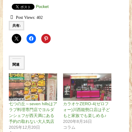
Pocket
Post Views:
402
共有:
関連
七つの丘～seven hillsはア
カラオケZERO-4(ゼロフ
ラブ料理専門店でヨルダ
ォー)川西能勢口店は子ど
ンシェフが西天満にある
もと家族でも楽しめる♪
予約の取れない大人気店
2020年8月16日
2025年12月20日
コラム