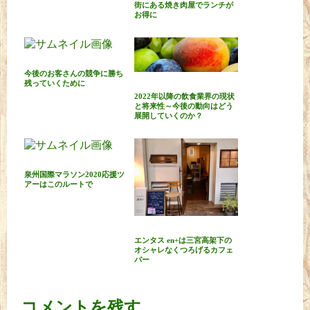
街にある焼き肉屋でランチが
お得に
今後のお客さんの競争に勝ち
残っていくために
2022年以降の飲食業界の現状
と将来性～今後の動向はどう
展開していくのか？
泉州国際マラソン2020応援ツ
アーはこのルートで
エンタス en+は三宮高架下の
オシャレなくつろげるカフェ
バー
コメントを残す