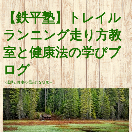
【鉄平塾】トレイル
ランニング走り方教
室と健康法の学びブ
ログ
〜運動と健康の理論的な研究～