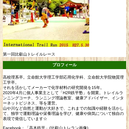
第一回比叡山トレイルレース
プロフィール
高校理系卒。立命館大学理工学部応用化学科、立命館大学院物質理
工学卒。
それを活かしてメーカーで化学材料の研究開発を15年。
2020年4月に個人事業主として「H2R鉄平塾」を開業。トレイルラ
ンニングコーチ、ランニング理論教室、健康アドバイザー、インタ
ーネットビジネス、等を運営。
山や川など自然と運動が大好きで、これまでの知識や経験を活かし
て、独学で運動理論や栄養理論を学び、健康や病気について独自の
表現で発信しています☆
Facebook：「高木鉄平」(比叡山トレラン画像)