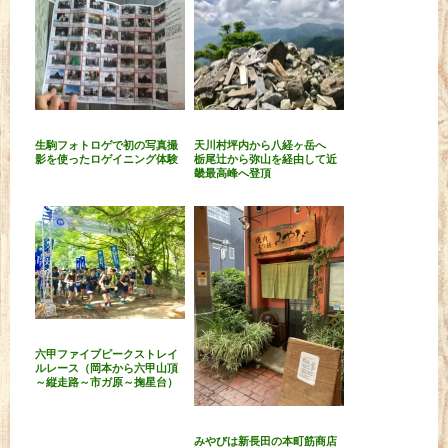
生駒フォトロゲで初の写真撮
天川村坪内から八経ヶ岳へ
影を使ったロゲイニング体験
栃尾辻から弥山を経由して近
畿最高峰へ登頂
六甲ファイブピークストレイ
ルレース（岡本から六甲山頂
～縦走路～市ガ原～掬星台）
みやびは新長田の本町筋商店