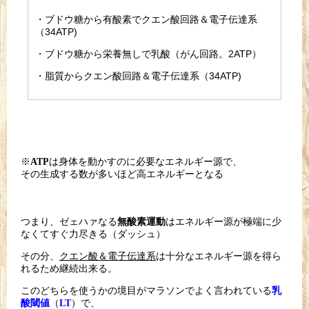
・ブドウ糖から有酸素でクエン酸回路＆電子伝達系
（34ATP)
・ブドウ糖から栄養無しで乳酸（がん回路。2ATP）
・脂質からクエン酸回路＆電子伝達系（34ATP)
※
は身体を動かすのに必要なエネルギー源で、
ATP
その生成する数が多いほど高エネルギーとなる
つまり、ゼェハァなる
はエネルギー源が極端に少
無酸素運動
なくて
すぐ力尽きる（ダッシュ）
その分、
クエン酸＆電子伝達系
は十分なエネルギー源を得ら
れるた
め継続出来る。
このどちらを使うかの境目がマラソンでよく言われている
乳
（
）で、
酸閾値
LT