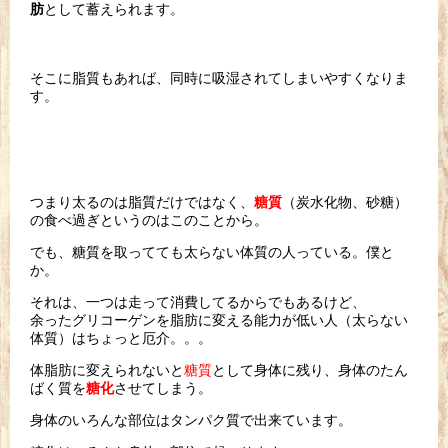
として蓄えられます。
肪
そこに脂質もあれば、同時に吸湿されてしまいやすくなりま
す。
つまり太るのは脂質だけではなく、
（炭水化物、砂糖）
糖質
の食べ過ぎ
というのはこのことから。
でも、糖質を取ってても太らない体質の人っている。僕と
か。
それは、一つは走って消費してるからでもあるけど、
余ったグリコーゲンを脂肪に変える能力が低い人（太らない
体質）
はちょっと厄介。。。
体脂肪に変えられないと
糖質
として身体に残り、身体のたん
ばく質
を
させてしまう。
糖化
身体のいろんな部位はタンパク質で出来ています。