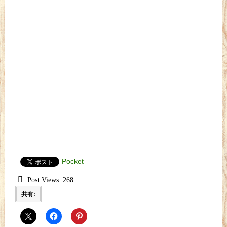
Pocket
Post Views:
268
共有: