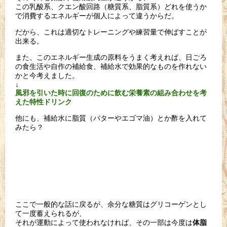
この乳酸系、クエン酸回路（糖質系、脂質系）どれを使うか
で消費
するエネルギーが個人によって違うからだ。
だから、これは適切なトレーニングや練習量で伸ばすことが
出来る
。
また、このエネルギー生成の原料をうまく考えれば、日ごろ
の食生
活や自作の補給食、補給水で効果的なものを作れない
かと今考えました。
↓
風邪を引いた時に回復のために飲む栄養素の組み合わせを考
えた特性ドリンク
他にも、補給水に脂質（バターやエゴマ油）とか酢を入れて
みたら？
ここで一般的な話に戻るが、余分な糖質はグリコーゲンとし
て一度
蓄えられるが、
それが運動によって使われなければ、その一部は今度は
体脂