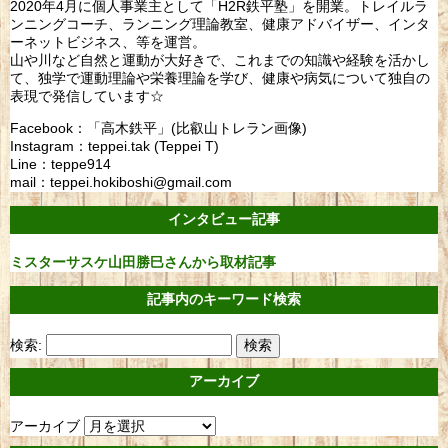
2020年4月に個人事業主として「H2R鉄平塾」を開業。トレイルラ
ンニングコーチ、ランニング理論教室、健康アドバイザー、インタ
ーネットビジネス、等を運営。
山や川など自然と運動が大好きで、これまでの知識や経験を活かし
て、独学で運動理論や栄養理論を学び、健康や病気について独自の
表現で発信しています☆
Facebook：「高木鉄平」(比叡山トレラン画像)
Instagram：teppei.tak (Teppei T)
Line：teppe914
mail：teppei.hokiboshi@gmail.com
インタビュー記事
ミスターサスケ山田勝巳さんから取材記事
記事内のキーワード検索
検索:
アーカイブ
アーカイブ