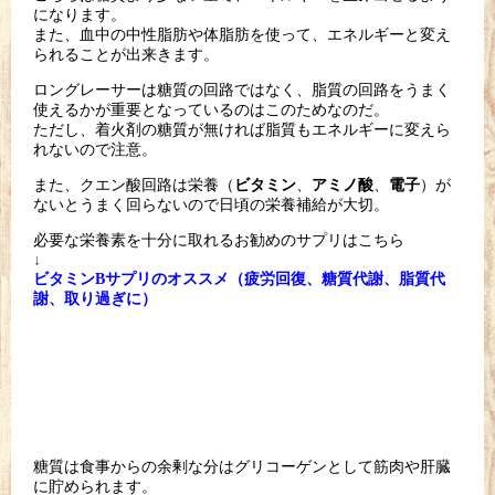
になります。
また、血中の中性脂肪や体脂肪を使って、エネルギーと変え
られること
が出来きます。
ロングレーサーは糖質の回路ではなく、脂質の回路をうまく
使える
かが重要となっているのはこのためなのだ。
ただし、着火剤の糖質が無ければ脂質もエネルギーに変えら
れない
ので注意。
また、クエン酸回路は栄養（
、
、
）が
ビタミン
アミノ酸
電子
ないと
うまく回らないので日頃の栄養補給が大切。
必要な栄養素を十分に取れるお勧めのサプリはこちら
↓
ビタミンBサプリのオススメ（疲労回復、糖質代謝、脂質代
謝、取り過ぎに）
糖質は食事からの余剰な分はグリコーゲンとして筋肉や肝臓
に貯め
られます。