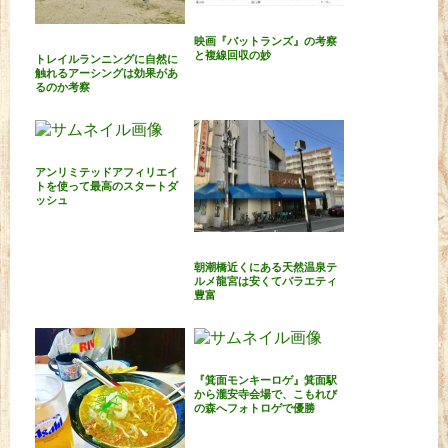
映画『バットランズ』の考察
と複線回収の妙
トレイルランニングに自然に
触れるアーシングは効果があ
るのか考察
アンリミテッドアフィリエイ
トを使って最高のスタートダ
ッシュ
朝潮橋近くにある天然温泉テ
ルメ龍宮は安くてバラエティ
豊富
『箕面モンキーロゲ』箕面駅
から瀧安寺会場で、こもれび
の森へフォトロゲで優勝