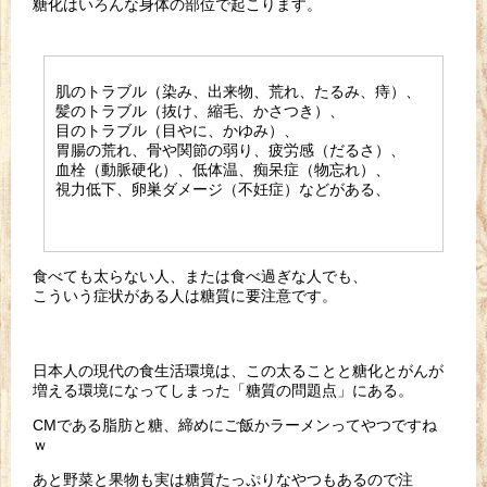
糖化はいろんな身体の部位で起こります。
肌のトラブル（染み、出来物、荒れ、たるみ、痔）、
髪のトラブル（抜け、縮毛、かさつき）、
目のトラブル（目やに、かゆみ）、
胃腸の荒れ、骨や関節の弱り、疲労感（だるさ）、
血栓（動脈硬化）、低体温、痴呆症（物忘れ）、
視力低下、卵巣ダメージ（不妊症）などがある、
食べても太らない人、または食べ過ぎな人でも、
こういう症状がある人は糖質に要注意です。
日本人の現代の食生活環境は、この太ることと糖化とがんが
増える
環境になってしまった「糖質の問題点」にある。
CMである脂肪と糖、締めにご飯かラーメンってやつですね
ｗ
あと野菜と果物も実は糖質たっぷりなやつもあるので注