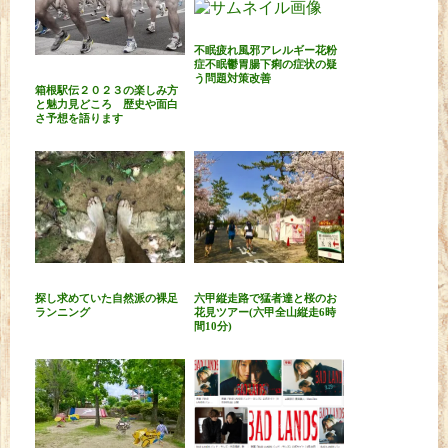
不眠疲れ風邪アレルギー花粉
症不眠鬱胃腸下痢の症状の疑
う問題対策改善
箱根駅伝２０２３の楽しみ方
と魅力見どころ 歴史や面白
さ予想を語ります
探し求めていた自然派の裸足
六甲縦走路で猛者達と桜のお
ランニング
花見ツアー(六甲全山縦走6時
間10分)