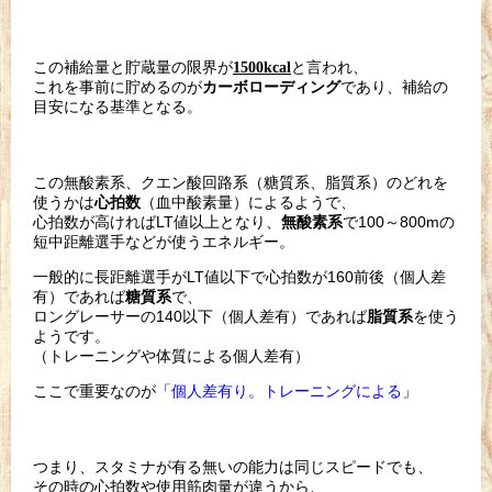
この補給量と貯蔵量の限界が
と言われ、
1500kcal
これを事前に貯めるのが
であり、補給の
カーボローディング
目安になる基準となる。
この無酸素系、クエン酸回路系（糖質系、脂質系）のどれを
使うか
は
（血中酸素量）によるようで、
心拍数
心拍数が高ければLT値以上となり、
で100～800m
の
無酸素系
短中距離選手などが使うエネルギー。
一般的に長距離選手がLT値以下で心拍数が160前後（個人差
有
）であれば
で、
糖質系
ロングレーサーの140以下（個人差有）であれば
を使う
脂質系
よ
うです。
（トレーニングや体質による個人差有）
ここで重要なのが「
個人差有り。トレーニングによる
」
つまり、スタミナが有る無いの能力は同じスピードでも、
その時の心拍数や使用筋肉量が違うから、