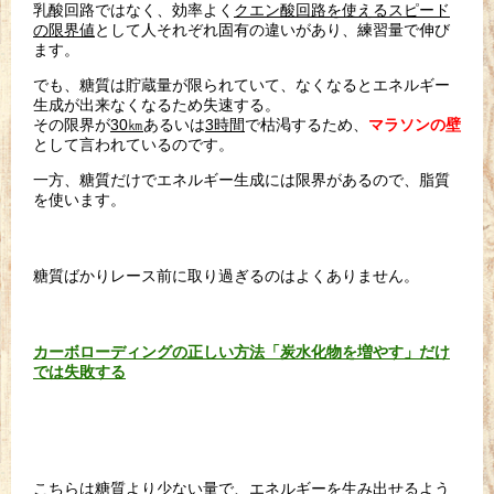
乳酸回路ではなく、効率よく
クエン酸回路を使えるスピード
の限界
値
として人それぞれ固有の違いがあり、練習量で伸び
ます。
でも、糖質は貯蔵量が限られていて、なくなるとエネルギー
生成が
出来なくなるため失速する。
その限界が
30㎞
あるいは
3時間
で枯渇するため、
マラソンの壁
と
して言われているのです。
一方、糖質だけでエネルギー生成には限界があるので、脂質
を使います。
糖質ばかりレース前に取り過ぎるのはよくありません。
カーボローディングの正しい方法「炭水化物を増やす」だけ
では失敗する
こちらは糖質より少ない量で、エネルギーを生み出せるよう