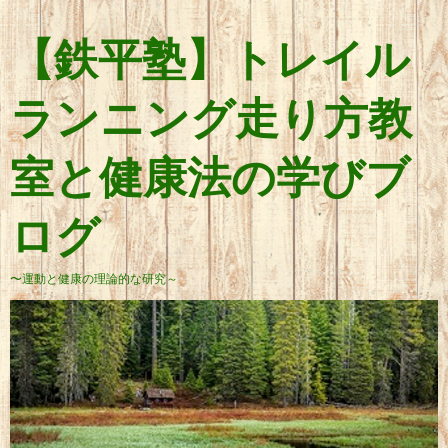
【鉄平塾】トレイル
ランニング走り方教
室と健康法の学びブ
ログ
〜運動と健康の理論的な研究～