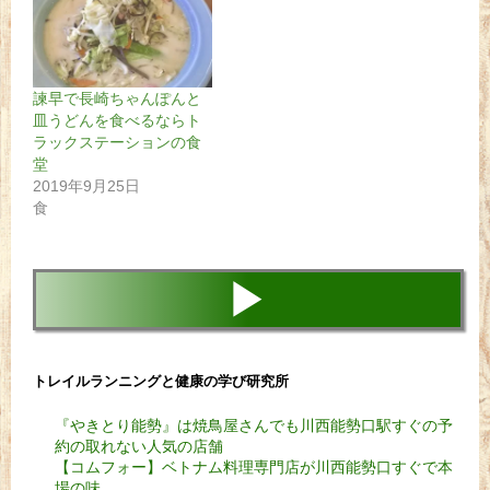
諫早で長崎ちゃんぽんと
皿うどんを食べるならト
ラックステーションの食
堂
2019年9月25日
食
▶
トレイルランニングと健康の学び研究所
『やきとり能勢』は焼鳥屋さんでも川西能勢口駅すぐの予
約の取れない人気の店舗
【コムフォー】ベトナム料理専門店が川西能勢口すぐで本
場の味