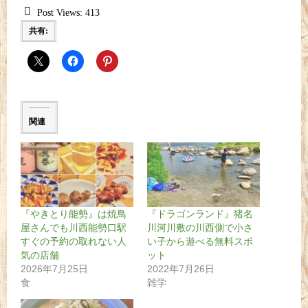
Post Views:
413
共有:
関連
『やきとり能勢』は焼鳥
『ドラゴンランド』猪名
屋さんでも川西能勢口駅
川河川敷の川西側で小さ
すぐの予約の取れない人
い子から遊べる無料スポ
気の店舗
ット
2026年7月25日
2022年7月26日
食
雑学