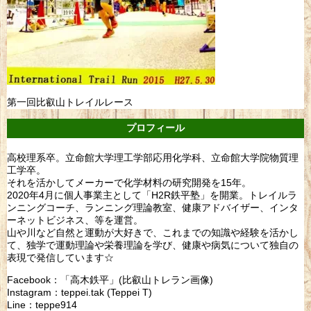
第一回比叡山トレイルレース
プロフィール
高校理系卒。立命館大学理工学部応用化学科、立命館大学院物質理
工学卒。
それを活かしてメーカーで化学材料の研究開発を15年。
2020年4月に個人事業主として「H2R鉄平塾」を開業。トレイルラ
ンニングコーチ、ランニング理論教室、健康アドバイザー、インタ
ーネットビジネス、等を運営。
山や川など自然と運動が大好きで、これまでの知識や経験を活かし
て、独学で運動理論や栄養理論を学び、健康や病気について独自の
表現で発信しています☆
Facebook：「高木鉄平」(比叡山トレラン画像)
Instagram：teppei.tak (Teppei T)
Line：teppe914