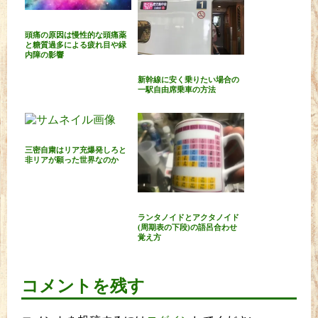
頭痛の原因は慢性的な頭痛薬
と糖質過多による疲れ目や緑
内障の影響
新幹線に安く乗りたい場合の
一駅自由席乗車の方法
三密自粛はリア充爆発しろと
非リアが願った世界なのか
ランタノイドとアクタノイド
(周期表の下段)の語呂合わせ
覚え方
コメントを残す