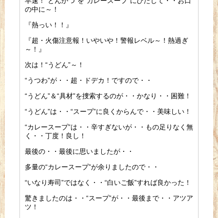
早速！“とんかつ”を“カレースープ”にひたして・・お口
の中に～！
『熱っい！！』
『超・火傷注意報！いやいや！警報レベル～！熱過ぎ
～！』
次は！“うどん”～！
“うつわ”が・・超・ドデカ！ですので・・
“うどん”＆“具材”を捜索するのが・・かなり・・困難！
“うどん”は・・“スープ”に良くからんで・・美味しい！
“カレースープ”は・・辛すぎないが・・もの足りなく無
く・・丁度！良し！
最後の・・最後に思いましたが・・
多量の“カレースープ”が余りましたので・・
“いなり寿司”ではなく・・“白いご飯”すれば良かった！
驚きましたのは・・“スープ”が・・最後まで・・アツア
ツ！