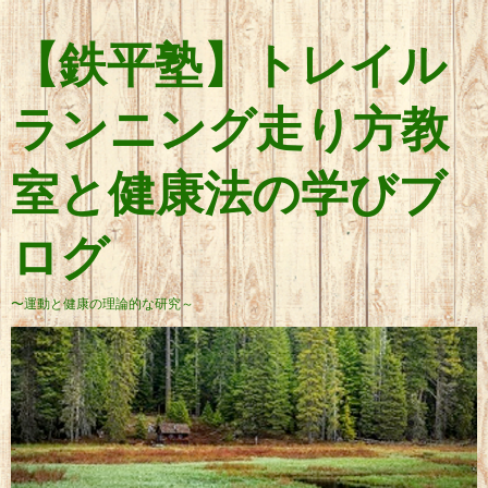
【鉄平塾】トレイル
ランニング走り方教
室と健康法の学びブ
ログ
〜運動と健康の理論的な研究～