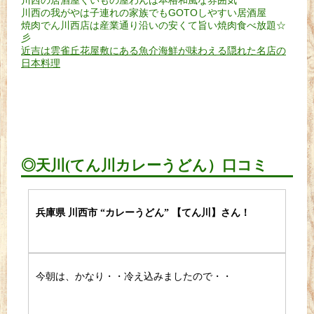
川西の居酒屋くいもの屋わんは本格和風な雰囲気
川西の我がやは子連れの家族でもGOTOしやすい居酒屋
焼肉でん川西店は産業通り沿いの安くて旨い焼肉食べ放題☆
彡
近吉は雲雀丘花屋敷にある魚介海鮮が味わえる隠れた名店の
日本料理
◎天川(てん川カレーうどん）口コミ
兵庫県 川西市 “カレーうどん” 【てん川】さん！
今朝は、かなり・・冷え込みましたので・・