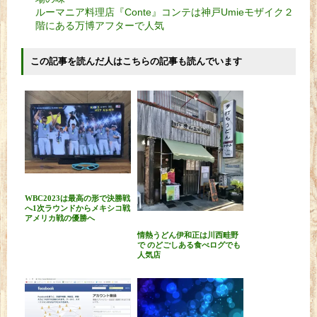
ルーマニア料理店『Conte』コンテは神戸Umieモザイク２
階にある万博アフターで人気
この記事を読んだ人はこちらの記事も読んでいます
WBC2023は最高の形で決勝戦
へ1次ラウンドからメキシコ戦
アメリカ戦の優勝へ
情熱うどん伊和正は川西畦野
で のどごしある食べログでも
人気店