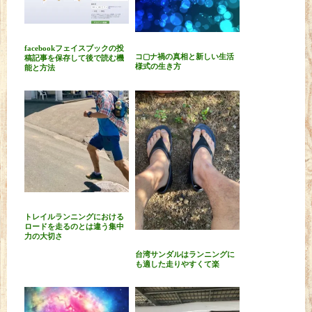
facebookフェイスブックの投
コ▢ナ禍の真相と新しい生活
稿記事を保存して後で読む機
様式の生き方
能と方法
トレイルランニングにおける
ロードを走るのとは違う集中
力の大切さ
台湾サンダルはランニングに
も適した走りやすくて楽