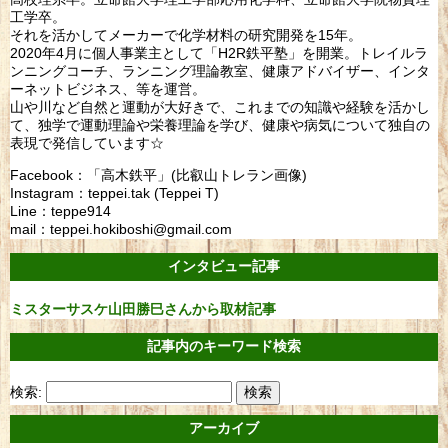
工学卒。
それを活かしてメーカーで化学材料の研究開発を15年。
2020年4月に個人事業主として「H2R鉄平塾」を開業。トレイルラ
ンニングコーチ、ランニング理論教室、健康アドバイザー、インタ
ーネットビジネス、等を運営。
山や川など自然と運動が大好きで、これまでの知識や経験を活かし
て、独学で運動理論や栄養理論を学び、健康や病気について独自の
表現で発信しています☆
Facebook：「高木鉄平」(比叡山トレラン画像)
Instagram：teppei.tak (Teppei T)
Line：teppe914
mail：teppei.hokiboshi@gmail.com
インタビュー記事
ミスターサスケ山田勝巳さんから取材記事
記事内のキーワード検索
検索:
アーカイブ