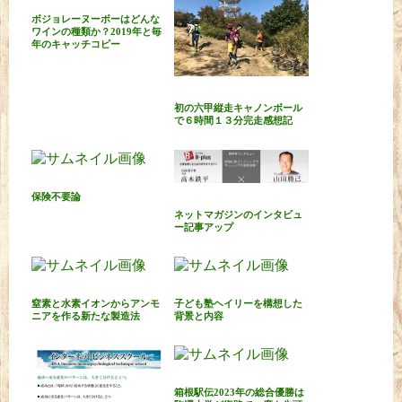
ボジョレーヌーボーはどんな
ワインの種類か？2019年と毎
年のキャッチコピー
初の六甲縦走キャノンボール
で６時間１３分完走感想記
保険不要論
ネットマガジンのインタビュ
ー記事アップ
窒素と水素イオンからアンモ
子ども塾ヘイリーを構想した
ニアを作る新たな製造法
背景と内容
箱根駅伝2023年の総合優勝は