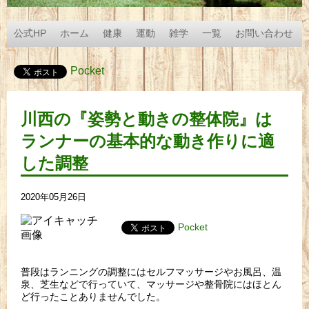
公式HP
ホーム
健康
運動
雑学
一覧
お問い合わせ
Pocket
川西の『姿勢と動きの整体院』は
ランナーの基本的な動き作りに適
した調整
2020年05月26日
Pocket
普段はランニングの調整にはセルフマッサージやお風呂、温
泉、芝生などで行っていて、マッサージや整骨院にはほとん
ど行ったことありませんでした。