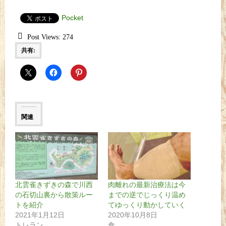
Pocket
Post Views:
274
共有:
関連
北雲雀きずきの森で川西
肉離れの最新治療法は今
の石切山裏から散策ルー
までの逆でじっくり温め
トを紹介
てゆっくり動かしていく
2021年1月12日
2020年10月8日
トレラン
食