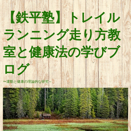
【鉄平塾】トレイル
ランニング走り方教
室と健康法の学びブ
ログ
〜運動と健康の理論的な研究～