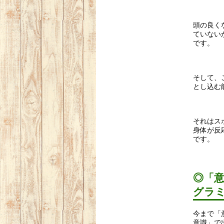
頭の良く
ていない
です。
そして、
とし込む
それはス
身体が反
です。
◎「
グラ
今まで「
意識」で