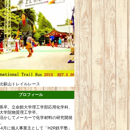
比叡山トレイルレース
プロフィール
系卒。立命館大学理工学部応用化学科、
大学院物質理工学卒。
活かしてメーカーで化学材料の研究開発
年。
0年4月に個人事業主として「H2R鉄平塾」