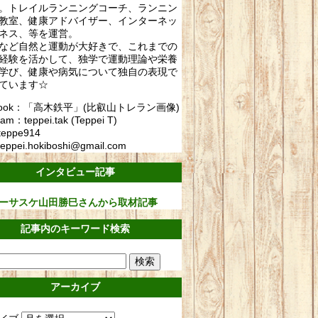
。トレイルランニングコーチ、ランニン
教室、健康アドバイザー、インターネッ
ネス、等を運営。
など自然と運動が大好きで、これまでの
経験を活かして、独学で運動理論や栄養
学び、健康や病気について独自の表現で
ています☆
ebook：「高木鉄平」(比叡山トレラン画像)
ram：teppei.tak (Teppei T)
teppe914
eppei.hokiboshi@gmail.com
インタビュー記事
ーサスケ山田勝巳さんから取材記事
記事内のキーワード検索
アーカイブ