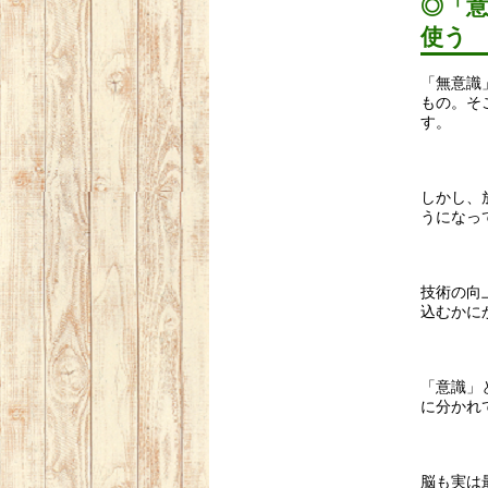
◎「
使う
「無意識
もの。そ
す。
しかし、
うになっ
技術の向
込むかに
「意識」
に分かれ
脳も実は