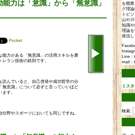
動能力は「意識」から「無意識」
を開業
グ理論
トビジ
山や川
知識や
理論を
発信し
Pocket
Fac
▶
Instag
な能力がある「無意識」の活用スキルを磨
Line：
トレラン技術の鉄則です。
mail：t
を読んでいると、自己啓発や成功哲学の分
ミスタ
「無意識」について必ずと言っていいほど
います。
検索:
動分野やスポーツにおいても同じですね。