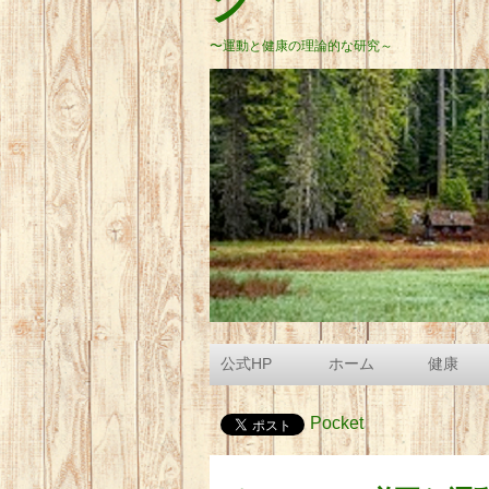
グ
〜運動と健康の理論的な研究～
公式HP
ホーム
健康
Pocket