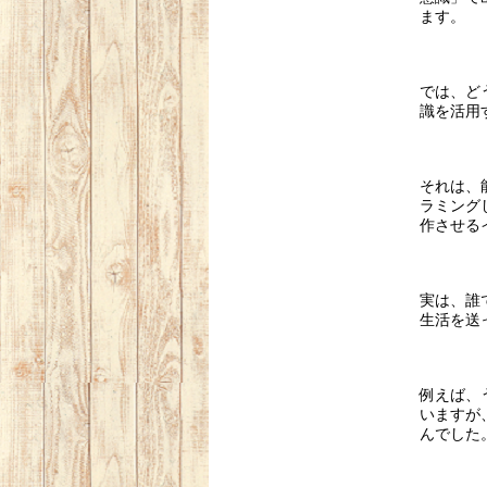
ます。
では、ど
識を活用
それは、
ラミング
作させる
実は、誰
生活を送
例えば、
いますが
んでした