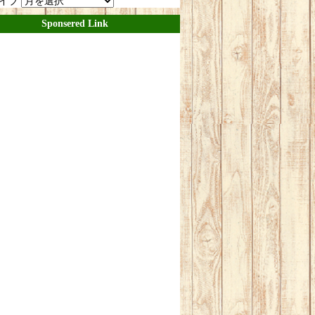
イブ
Sponsered Link