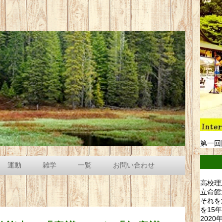
第一回
運動
雑学
一覧
お問い合わせ
高校理
立命館
それを
を15
202