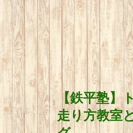
【鉄平塾】
走り方教室