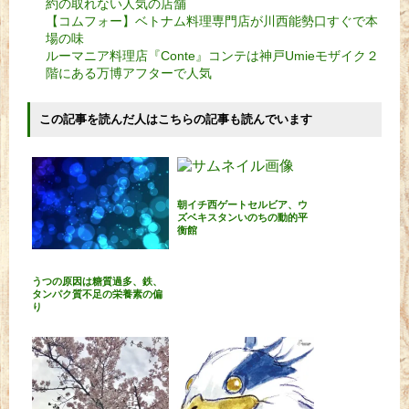
約の取れない人気の店舗
【コムフォー】ベトナム料理専門店が川西能勢口すぐで本
場の味
ルーマニア料理店『Conte』コンテは神戸Umieモザイク２
階にある万博アフターで人気
この記事を読んだ人はこちらの記事も読んでいます
朝イチ西ゲートセルビア、ウ
ズベキスタンいのちの動的平
衡館
うつの原因は糖質過多、鉄、
タンパク質不足の栄養素の偏
り