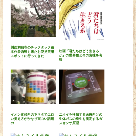
川西満願寺のチックタック絵
映画『君たちはどう生きる
本作者西野も来たお花見穴場
か』の世界観とその意味を考
スポットに行ってきた
察
イオン化傾向の下ネタでエロ
ニオイを検知する医療向けの
い覚え方がかなり面白い話題
生体ガスの発生を測定するガ
の
スセンサ原理