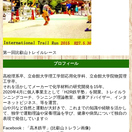
第一回比叡山トレイルレース
プロフィール
高校理系卒。立命館大学理工学部応用化学科、立命館大学院物質理
工学卒。
それを活かしてメーカーで化学材料の研究開発を15年。
2020年4月に個人事業主として「H2R鉄平塾」を開業。トレイルラ
ンニングコーチ、ランニング理論教室、健康アドバイザー、インタ
ーネットビジネス、等を運営。
山や川など自然と運動が大好きで、これまでの知識や経験を活かし
て、独学で運動理論や栄養理論を学び、健康や病気について独自の
表現で発信しています☆
Facebook：「高木鉄平」(比叡山トレラン画像)