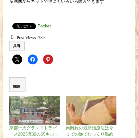
※画像からネットで他にもいろいろ購入できます
Pocket
Post Views:
389
共有:
関連
京都一周グランドトラバ
肉離れの最新治療法は今
ース2023真夏の65キロト
までの逆でじっくり温め