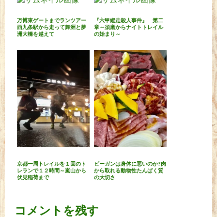
万博東ゲートまでランツアー
『六甲縦走殺人事件』 第二
西九条駅から走って舞洲と夢
章～須磨からナイトトレイル
洲大橋を越えて
の始まり～
京都一周トレイルを１回のト
ビーガンは身体に悪いのか?肉
レランで１２時間～嵐山から
から取れる動物性たんぱく質
伏見稲荷まで
の大切さ
コメントを残す