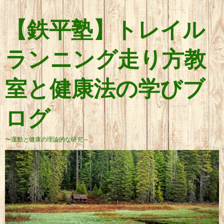
【鉄平塾】トレイル
ランニング走り方教
室と健康法の学びブ
ログ
〜運動と健康の理論的な研究～