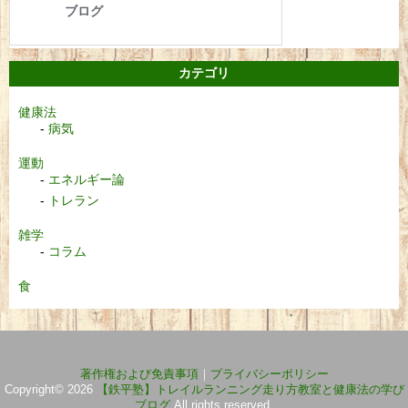
カテゴリ
健康法
病気
運動
エネルギー論
トレラン
雑学
コラム
食
著作権および免責事項
｜
プライバシーポリシー
Copyright© 2026
【鉄平塾】トレイルランニング走り方教室と健康法の学び
ブログ
All rights reserved.