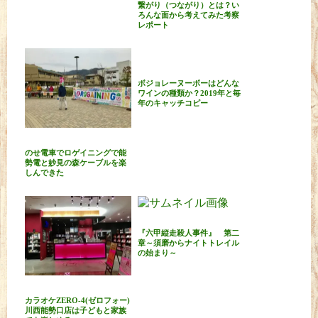
繋がり（つながり）とは？い
ろんな面から考えてみた考察
レポート
ボジョレーヌーボーはどんな
ワインの種類か？2019年と毎
年のキャッチコピー
のせ電車でロゲイニングで能
勢電と妙見の森ケーブルを楽
しんできた
『六甲縦走殺人事件』 第二
章～須磨からナイトトレイル
の始まり～
カラオケZERO-4(ゼロフォー)
川西能勢口店は子どもと家族