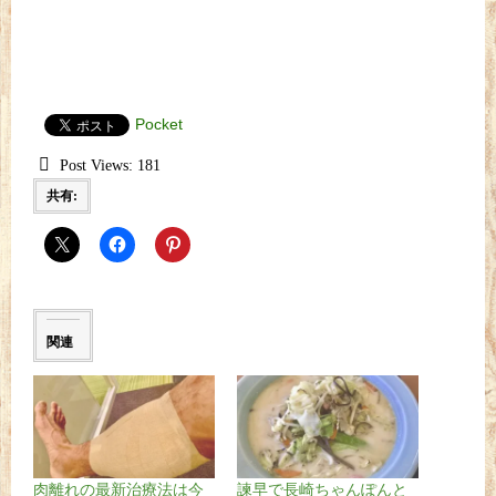
Pocket
Post Views:
181
共有:
関連
肉離れの最新治療法は今
諫早で長崎ちゃんぽんと