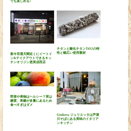
でも楽しめる♪
チタンと酸化チタンTiO2の特
性と幅広い使用素材
新今宮通天閣近くにイートイ
ン&テイクアウトできるキッ
チンオリジン恵美須西店
野菜や果物はヘルシー？実は
糖質、果糖が多量にあるため
食べすぎはダメ
Giulietta ジュリエッタは芦屋
川そばにある美味のイタリア
ンキッチン