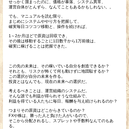
せっかく溜まったのに、価格が暴落、システム異常、
運営自体がとんずら、なんてこともあるかもしれない。。
でも、マニュアルを読む限り、
まじめにシステムややり方を把握して、
確実毎日コツコツ移動と、操作を続ければ、
1～2か月ほどで原資は回収でき、
その後は移動するごとに1日数千から1万前後は、
確実に稼げることは把握できた。
この先の未来は、その稼いでいる自分を創造できるか？
それとも、リスクが怖くて何も動けずに地団駄するか？
この選択が自分の未来を作る。
投資とはなんでも、現在の未来への選択だ。
考えるべきことは、運営組織のシステムだ。
そんな誰でも利益が得られそうな仕組みで、
利益を得ている人たちに毎日、報酬を与え続けられるのか？
つまりその原資はどこからきているのか？
FXや株は、勝った人と負けた人がいるので、
そこから分配されるし、スプレットや手数料なんてのもあ
る。