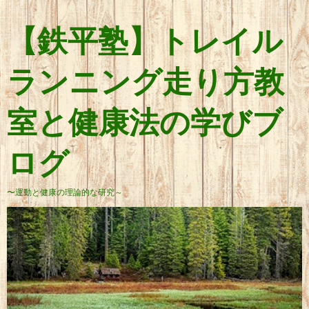
【鉄平塾】トレイル
ランニング走り方教
室と健康法の学びブ
ログ
〜運動と健康の理論的な研究～