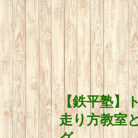
【鉄平塾】
走り方教室