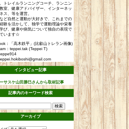
。トレイルランニングコーチ、ランニン
教室、健康アドバイザー、インターネッ
ネス、等を運営。
など自然と運動が大好きで、これまでの
経験を活かして、独学で運動理論や栄養
学び、健康や病気について独自の表現で
ています☆
ebook：「高木鉄平」(比叡山トレラン画像)
ram：teppei.tak (Teppei T)
teppe914
eppei.hokiboshi@gmail.com
インタビュー記事
ーサスケ山田勝巳さんから取材記事
記事内のキーワード検索
アーカイブ