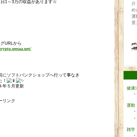
1日1～3万の収益があります☆
グURLから
grypto.seesaa.net/
前にソフトバンクショップへ行って事なき
た！
４年５月更新
健康
ーリンク
運動
雑学