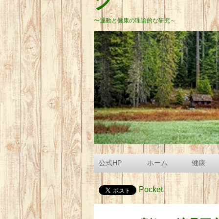
グ
〜運動と健康の理論的な研究～
公式HP
ホーム
健康
Pocket