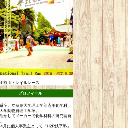
比叡山トレイルレース
プロフィール
系卒。立命館大学理工学部応用化学科、
大学院物質理工学卒。
活かしてメーカーで化学材料の研究開発
年。
0年4月に個人事業主として「H2R鉄平塾」