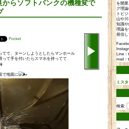
良からソフトバンクの機種変で
を開業
グ理論
プ
トビジ
山や川
知識や
理論を
発信し
Pocket
Fac
▶
Instag
ってて、ターンしようとしたらマンホール
Line：
滑って手を付いたらスマホを持ってて
mail：t
面で地面に
ミスタ
検索: