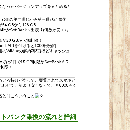
くなったバージョンアップをまとめると
hone SEの第二世代から第三世代に進化！
64 GBから128 GB！
obileかSoftBankへ出戻り(何故か安くな
量が20 GBから無制限！
tBank AIRを付けると1000円光割！
用のWiMaxの解約料3万ほどキャッシュ
ク
axでは3日で15 GB制限がSoftBank AIR
無制限！
ろいろ特典があって、実質これでスマホと
合わせて、前より安くなって、月6000円く
名とはこういうこと
フトバンク乗換の流れと詳細