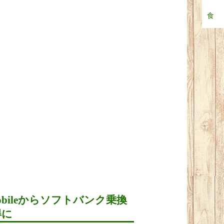
食
obileからソフトバンク乗換
得に