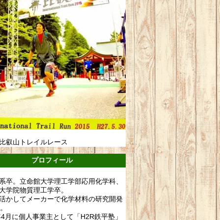
比叡山トレイルレース
プロフィール
系卒。立命館大学理工学部応用化学科、
大学院物質理工学卒。
活かしてメーカーで化学材料の研究開発
年。
0年4月に個人事業主として「H2R鉄平塾」