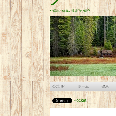
グ
〜運動と健康の理論的な研究～
公式HP
ホーム
健康
Pocket