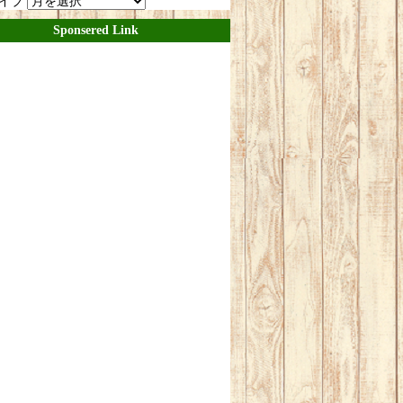
イブ
Sponsered Link