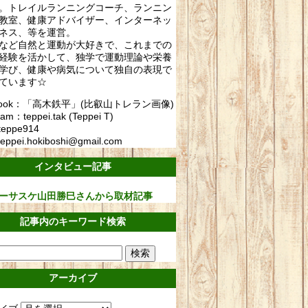
。トレイルランニングコーチ、ランニン
教室、健康アドバイザー、インターネッ
ネス、等を運営。
など自然と運動が大好きで、これまでの
経験を活かして、独学で運動理論や栄養
学び、健康や病気について独自の表現で
ています☆
ebook：「高木鉄平」(比叡山トレラン画像)
ram：teppei.tak (Teppei T)
teppe914
eppei.hokiboshi@gmail.com
インタビュー記事
ーサスケ山田勝巳さんから取材記事
記事内のキーワード検索
アーカイブ