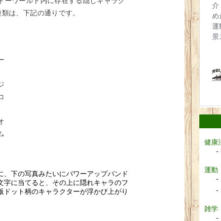
ドーワールド内に存在する隠しキャラク
種類は、下記の通りです。
ー
ジ
コ
オ
ム
健康
運動
に、下の写真みたいにパワーアップバンド
文字に当てると、その上に隠れキャラのフ
版ドット柄のキャラクターが浮かび上がり
雑学