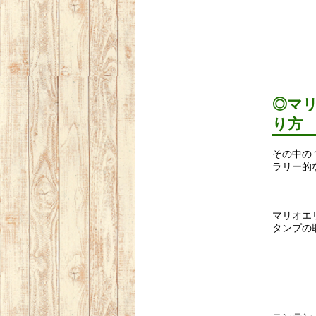
◎マ
り方
その中の
ラリー的
マリオエ
タンプの