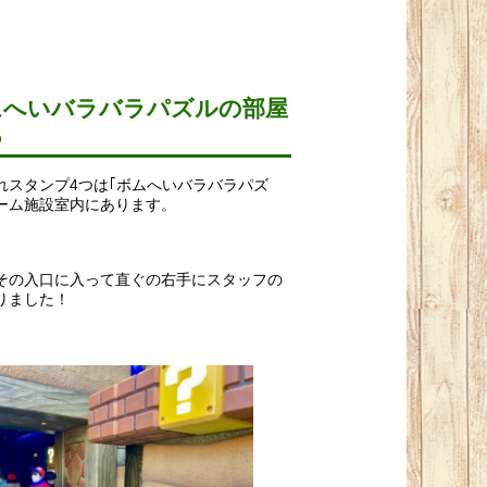
ムへいバラバラパズルの部屋
つ
れスタンプ4つは｢
ボムへいバラバラパズ
ーム施設室内にあります。
その入口に入って直ぐの右手にスタッフの
りました！