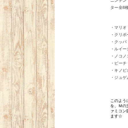
ニンテン
ター全8
・マリオ
・クリボ
・クッパ
・ルイー
・ノコノ
・ピーチ
・キノピ
・ジュゲ
このよう
を、Ｍの
ァミコン
ます☆