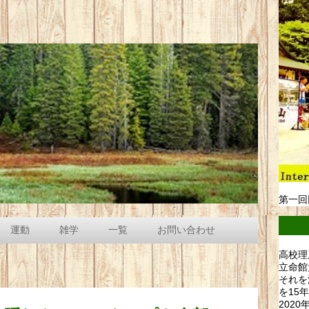
第一回
運動
雑学
一覧
お問い合わせ
高校理
立命館
それを
を15
202