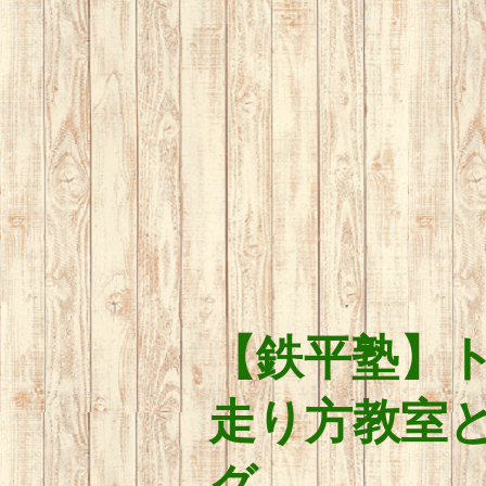
【鉄平塾】
走り方教室