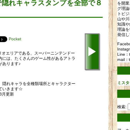
で隠れキャラスタンプを全部で８
を開業
グ理論
トビジ
山や川
知識や
理論を
発信し
Pocket
Fac
▶
Instag
マリオエリアである、スーパーニンテンドー
Line：
内には、たくさんのゲーム性があるアトラ
mail：t
があります♪
ミスタ
、隠れキャラを全種類場所とキャラクター
ていきます☆
年3月更新
検索: