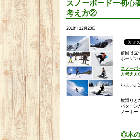
スノーボードー初心
考え方②
2018年12月28日
前回は立
ボーゲン
スノーボ
方考え方
いよいよ
横滑りと
パターン
ノーボー
◎木