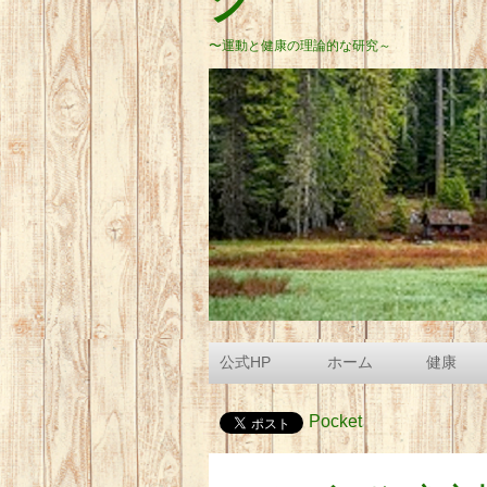
グ
〜運動と健康の理論的な研究～
公式HP
ホーム
健康
Pocket