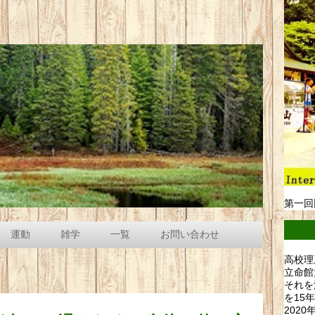
第一回
運動
雑学
一覧
お問い合わせ
高校理
立命館
それを
を15
202