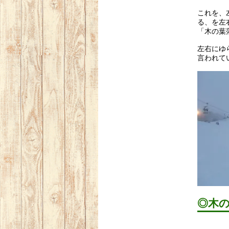
これを、
る、
を左
「木の葉
左右にゆ
言われて
◎木