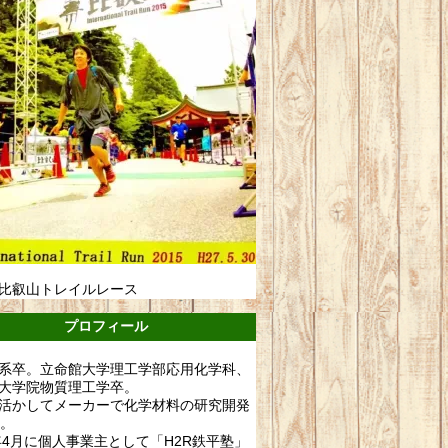
比叡山トレイルレース
プロフィール
系卒。立命館大学理工学部応用化学科、
大学院物質理工学卒。
活かしてメーカーで化学材料の研究開発
年。
0年4月に個人事業主として「H2R鉄平塾」