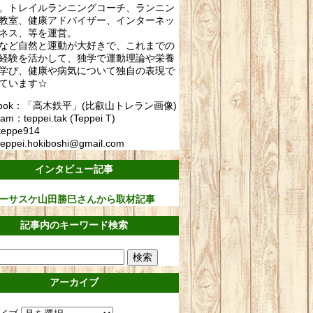
。トレイルランニングコーチ、ランニン
教室、健康アドバイザー、インターネッ
ネス、等を運営。
など自然と運動が大好きで、これまでの
経験を活かして、独学で運動理論や栄養
学び、健康や病気について独自の表現で
ています☆
ebook：「高木鉄平」(比叡山トレラン画像)
ram：teppei.tak (Teppei T)
teppe914
eppei.hokiboshi@gmail.com
インタビュー記事
ーサスケ山田勝巳さんから取材記事
記事内のキーワード検索
アーカイブ