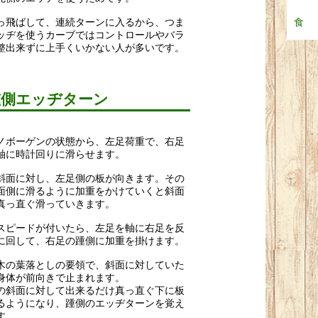
っ飛ばして、連続ターンに入るから、
つま
食
ッヂを使うカーブではコントロールやバラ
整
出来ずに上手くいかない人が多いです。
踵側エッヂターン
ノボーゲンの状態から、左足荷重で、
右足
軸に時計回りに滑らせます。
斜面に対し、左足側の板が向きます。
その
面側に滑るように加重をかけていくと斜面
真
っ直ぐ滑っていきます。
スピードが付いたら、
左足を軸に右足を反
に回して、
右足の踵側に加重を掛けます。
木の葉落としの要領で、
斜面に対していた
身体が前向きで止まれます。
の斜面に対して出来るだけ真っ直ぐ下に板
るよう
になり、踵側のエッヂターンを覚え
す。