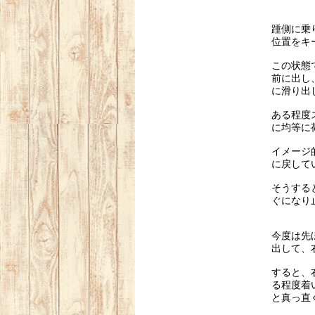
踵側に乗
位置をキ
この状態
前に出し
に滑り出
ある程度
に均等に
イメージ
に戻して
そうする
ぐになり
今度は先
出して、
すると、
る程度着
と真っ直