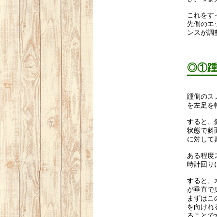
これをす
先側のエ
ンスが調
◎①
踵側のス
を左足を
すると、
状態で斜
に対して
ある程度
時計回り
すると、
が垂直で
まずはこ
を向けれ
ることで