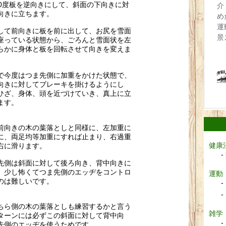
80度板を逆向きにして、
斜面の下向きに対
向きに立ちます。
して前向きに板を前に出して、
お尻を雪面
座っている状態から、
ごろんと雪面状を左
らかに身体と板を回転させて向きを変
えま
で今度はつま先側に加重をかけた状態で、
向きに対してブレーキを掛けるようにし
ひざ、
身体、頭を近づけていき、真上に立
ます。
前向きの木の葉落としと同様に、左加重に
に、
両足均等加重にすれば止まり、右過重
健康
右に滑ります。
先側は斜面に対して後ろ向き、背中向きに
、
少し怖くてつま先側のエッヂをコントロ
運動
のは難しいです。
ちら側の木の葉落としも練習するかと言う
雑学
ターンには必ずこの斜面に対して背中向
先側のエッヂを使うためです。