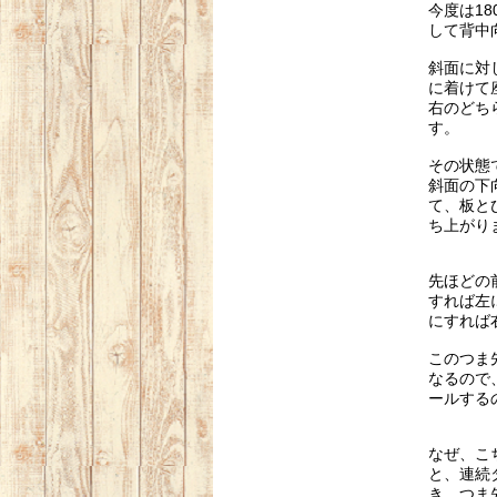
今度は1
して背中
斜面に対
に着けて
右のどち
す。
その状態
斜面の下
て、板と
ち上がり
先ほどの
すれば左
にすれば
このつま
なるので
ールする
なぜ、こ
と、
連続
き、
つま