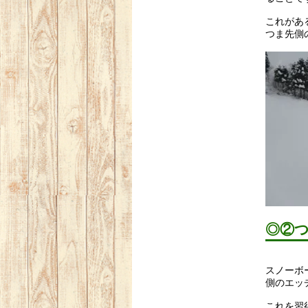
これがあ
つま先側
◎②
スノーボ
側のエッ
これを習