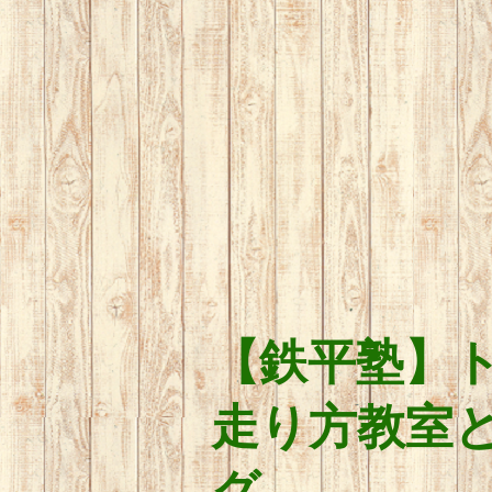
【鉄平塾】
走り方教室