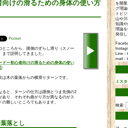
者向けの滑るための身体の使い方
を開業
グ理論
トビジ
山や川
知識や
理論を
発信し
Pocket
Fac
▶
Instag
つところから、踵側のずらし滑り（スノー
Line：
）
まで説明してきました。
mail：t
ードー初心者向けの滑るための身体の使い
①
次は木の葉落からの横滑りターンです。
ミスタ
なると、
ターンの仕方は踵側とつま先側の2
があり、
それぞれ曲がり方が異なるのがス
ドの難しいところでもあ
ります。
検索:
の葉落とし