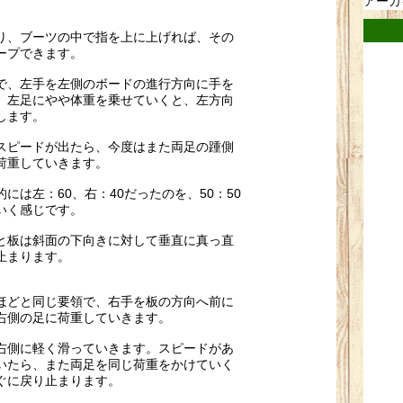
アーカ
り、ブーツの中で指を上に上げれば、
その
ープできます。
で、左手を左側のボードの進行方向に手を
、
左足にやや体重を乗せていくと、左方向
します。
スピードが出たら、
今度はまた両足の踵側
荷重していきます。
的には左：60、右：40だったのを、50：
50
いく感じです。
と板は斜面の下向きに対して垂直に真っ直
止まり
ます。
ほどと同じ要領で、右手を板の方向へ前に
右側の足に荷重していきます。
右側に軽く滑っていきます。
スピードがあ
いたら、
また両足を同じ荷重をかけていく
ぐに戻り止まります。