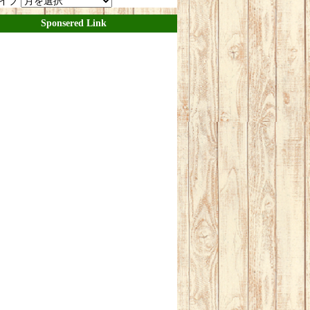
イブ
Sponsered Link