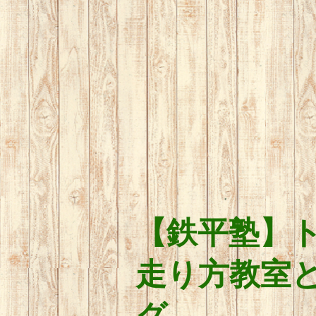
【鉄平塾】
走り方教室