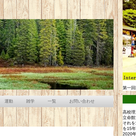
第一回
運動
雑学
一覧
お問い合わせ
高校理
立命館
それを
を15
202