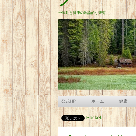
グ
〜運動と健康の理論的な研究～
公式HP
ホーム
健康
Pocket