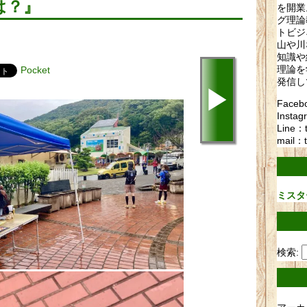
は？』
を開業
グ理論
トビジ
山や川
知識や
理論を
Pocket
発信し
▶
Fac
Instag
Line：
mail：t
ミスタ
検索: