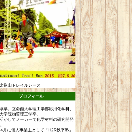
比叡山トレイルレース
プロフィール
系卒。立命館大学理工学部応用化学科、
大学院物質理工学卒。
活かしてメーカーで化学材料の研究開発
年。
0年4月に個人事業主として「H2R鉄平塾」