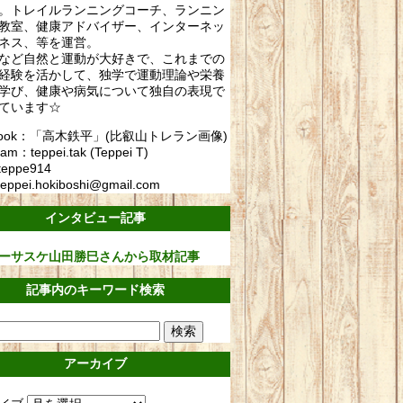
。トレイルランニングコーチ、ランニン
教室、健康アドバイザー、インターネッ
ネス、等を運営。
など自然と運動が大好きで、これまでの
経験を活かして、独学で運動理論や栄養
学び、健康や病気について独自の表現で
ています☆
ebook：「高木鉄平」(比叡山トレラン画像)
ram：teppei.tak (Teppei T)
teppe914
eppei.hokiboshi@gmail.com
インタビュー記事
ーサスケ山田勝巳さんから取材記事
記事内のキーワード検索
アーカイブ