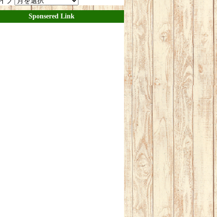
イブ
Sponsered Link