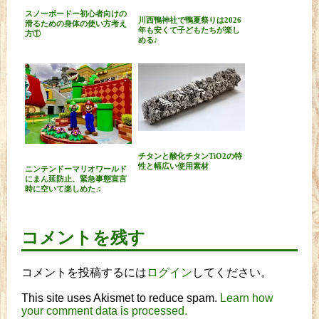
スノーボードー初心者向けの
川西鴨神社で鴨夏祭りは2026
滑るための身体の使い方考え
年も安くて子どもたちが楽し
方①
める♪
チタンと酸化チタンTiO2の特
性と幅広い使用素材
ニンテンドーマリオワールド
にまん延防止、緊急事態宣言
時に空いて楽しめた♫
コメントを残す
コメントを投稿するには
ログイン
してください。
This site uses Akismet to reduce spam.
Learn how
your comment data is processed.