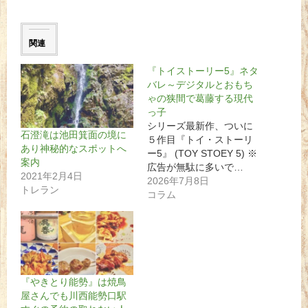
関連
『トイストーリー5』ネタ
バレ～デジタルとおもち
ゃの狭間で葛藤する現代
っ子
シリーズ最新作、ついに
石澄滝は池田箕面の境に
５作目『トイ・ストーリ
あり神秘的なスポットへ
ー5』 (TOY STOEY 5) ※
案内
広告が無駄に多いで…
2021年2月4日
2026年7月8日
トレラン
コラム
『やきとり能勢』は焼鳥
屋さんでも川西能勢口駅