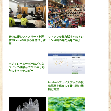
身体に優しいアスリート料理
ソトアソ＠私市駅すぐのトレ
教室Colzaの走れる身体作り講
ランや山の専門店をご紹介
座
ボジョレーヌーボーはどんな
ワインの種類か？2019年と毎
年のキャッチコピー
facebookフェイスブックの投
稿記事を保存して後で読む機
能と方法