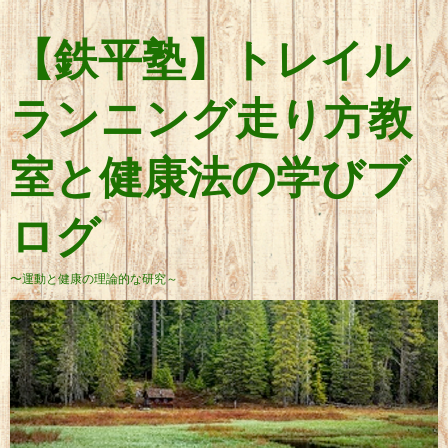
【鉄平塾】トレイル
ランニング走り方教
室と健康法の学びブ
ログ
〜運動と健康の理論的な研究～