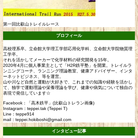
第一回比叡山トレイルレース
プロフィール
高校理系卒。立命館大学理工学部応用化学科、立命館大学院物質理
工学卒。
それを活かしてメーカーで化学材料の研究開発を15年。
2020年4月に個人事業主として「H2R鉄平塾」を開業。トレイルラ
ンニングコーチ、ランニング理論教室、健康アドバイザー、インタ
ーネットビジネス、等を運営。
山や川など自然と運動が大好きで、これまでの知識や経験を活かし
て、独学で運動理論や栄養理論を学び、健康や病気について独自の
表現で発信しています☆
Facebook：「高木鉄平」(比叡山トレラン画像)
Instagram：teppei.tak (Teppei T)
Line：teppe914
mail：teppei.hokiboshi@gmail.com
インタビュー記事