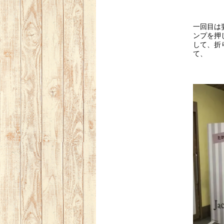
一回目は
ンプを押
して、折
て、