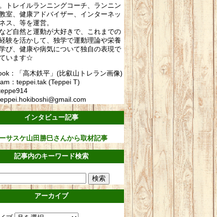
。トレイルランニングコーチ、ランニン
教室、健康アドバイザー、インターネッ
ネス、等を運営。
など自然と運動が大好きで、これまでの
経験を活かして、独学で運動理論や栄養
学び、健康や病気について独自の表現で
ています☆
ebook：「高木鉄平」(比叡山トレラン画像)
ram：teppei.tak (Teppei T)
teppe914
eppei.hokiboshi@gmail.com
インタビュー記事
ーサスケ山田勝巳さんから取材記事
記事内のキーワード検索
アーカイブ