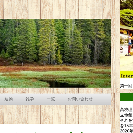
第一回
運動
雑学
一覧
お問い合わせ
高校理
立命館
それを
を15
202