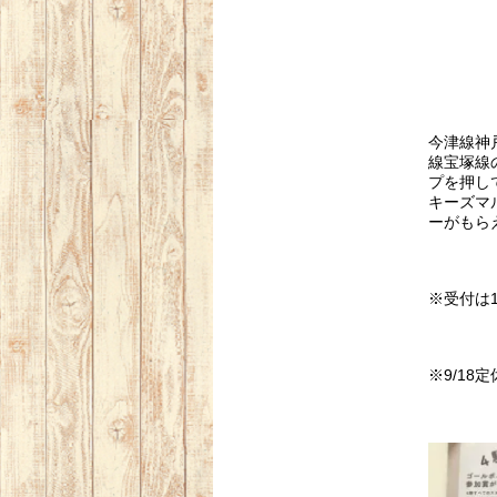
今津線神
線宝塚線
プを押し
キーズマ
ーがもら
※受付は1
※9/18