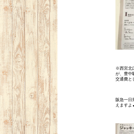
※西宮北
が、豊中
交通費と
阪急一日乗
えますよ