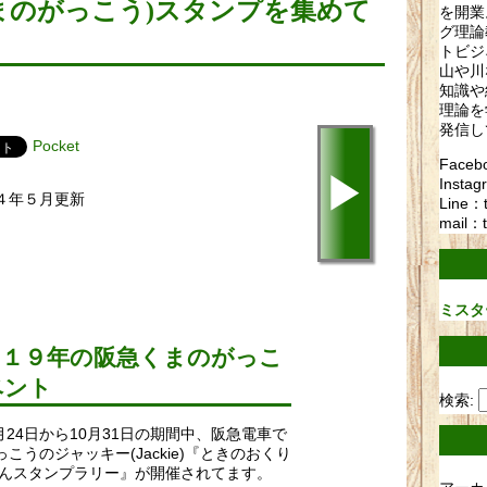
(くまのがっこう)スタンプを集めて
を開業
グ理論
トビジ
山や川
知識や
理論を
発信し
Pocket
Fac
▶
Instag
４年５月更新
Line：
mail：t
ミスタ
０１９年の阪急くまのがっこ
ベント
検索:
7月24日から10月31日の期間中、阪急電車で
こうのジャッキー(Jackie)『ときのおくり
ほんスタンプラリー』が開催されてます。