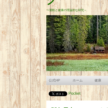
グ
〜運動と健康の理論的な研究～
公式HP
ホーム
健康
Pocket