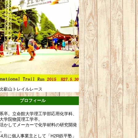
比叡山トレイルレース
プロフィール
系卒。立命館大学理工学部応用化学科、
大学院物質理工学卒。
活かしてメーカーで化学材料の研究開発
年。
0年4月に個人事業主として「H2R鉄平塾」