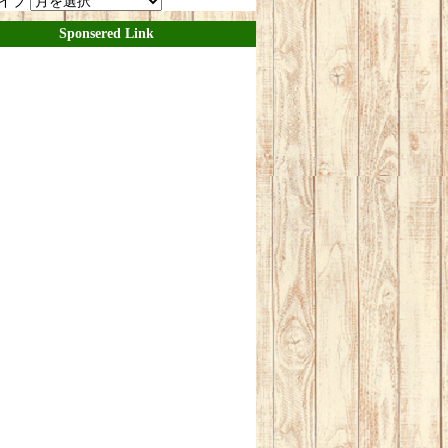
イブ
Sponsered Link