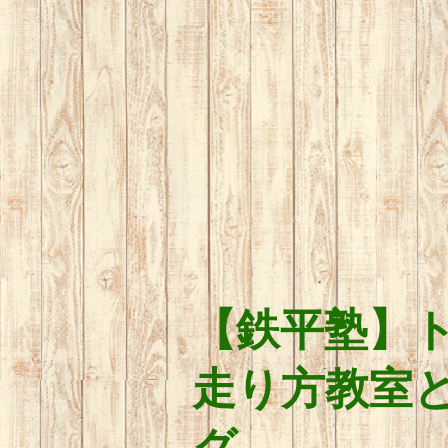
【鉄平塾】
走り方教室