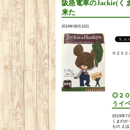
阪急電車のJackie
来た
2019年08月10日
※２０２
◎２
うイ
2019年
くまのがっ
もの え