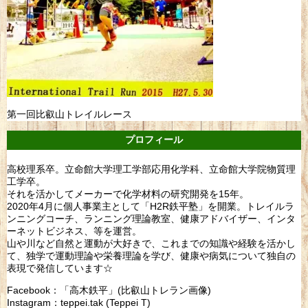
第一回比叡山トレイルレース
プロフィール
高校理系卒。立命館大学理工学部応用化学科、立命館大学院物質理
工学卒。
それを活かしてメーカーで化学材料の研究開発を15年。
2020年4月に個人事業主として「H2R鉄平塾」を開業。トレイルラ
ンニングコーチ、ランニング理論教室、健康アドバイザー、インタ
ーネットビジネス、等を運営。
山や川など自然と運動が大好きで、これまでの知識や経験を活かし
て、独学で運動理論や栄養理論を学び、健康や病気について独自の
表現で発信しています☆
Facebook：「高木鉄平」(比叡山トレラン画像)
Instagram：teppei.tak (Teppei T)