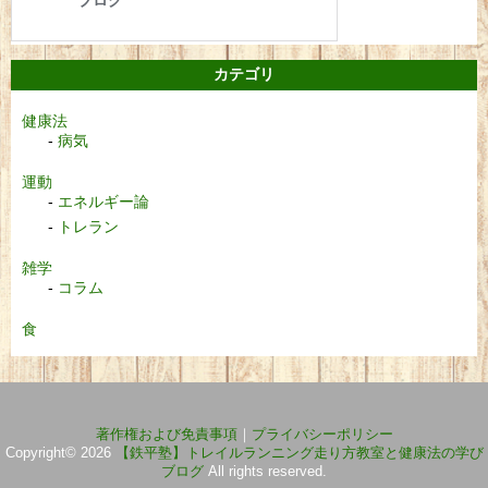
カテゴリ
健康法
病気
運動
エネルギー論
トレラン
雑学
コラム
食
著作権および免責事項
｜
プライバシーポリシー
Copyright© 2026
【鉄平塾】トレイルランニング走り方教室と健康法の学び
ブログ
All rights reserved.