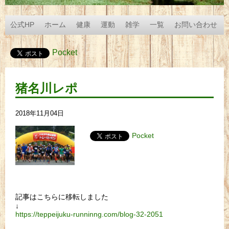
公式HP
ホーム
健康
運動
雑学
一覧
お問い合わせ
Pocket
猪名川レポ
2018年11月04日
Pocket
記事はこちらに移転しました
↓
https://teppeijuku-runninng.com/blog-32-2051