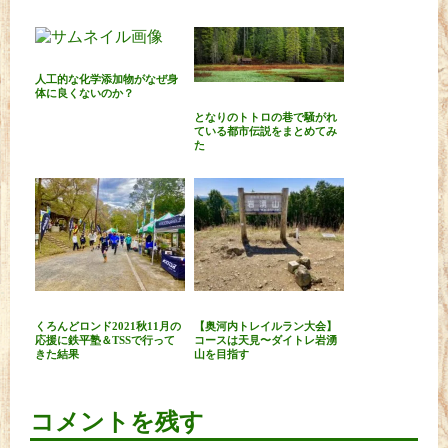
人工的な化学添加物がなぜ身
体に良くないのか？
となりのトトロの巷で騒がれ
ている都市伝説をまとめてみ
た
くろんどロンド2021秋11月の
【奥河内トレイルラン大会】
応援に鉄平塾＆TSSで行って
コースは天見〜ダイトレ岩湧
きた結果
山を目指す
コメントを残す