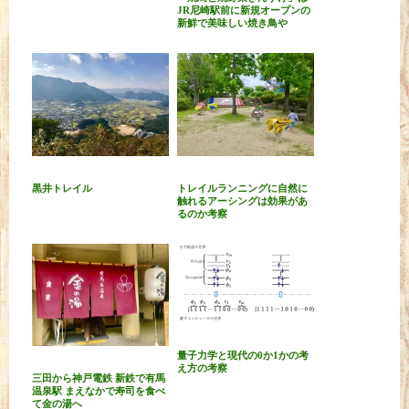
JR尼崎駅前に新規オープンの
新鮮で美味しい焼き鳥や
黒井トレイル
トレイルランニングに自然に
触れるアーシングは効果があ
るのか考察
量子力学と現代の0か1かの考
え方の考察
三田から神戸電鉄 新鉄で有馬
温泉駅 まえなかで寿司を食べ
て金の湯へ