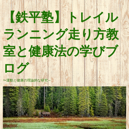
【鉄平塾】トレイル
ランニング走り方教
室と健康法の学びブ
ログ
〜運動と健康の理論的な研究～