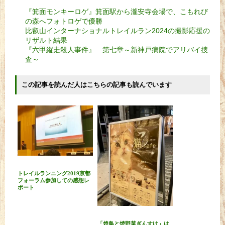
『箕面モンキーロゲ』箕面駅から瀧安寺会場で、こもれび
の森へフォトロゲで優勝
比叡山インターナショナルトレイルラン2024の撮影応援の
リザルト結果
『六甲縦走殺人事件』 第七章～新神戸病院でアリバイ捜
査～
この記事を読んだ人はこちらの記事も読んでいます
トレイルランニング2019京都
フォーラム参加しての感想レ
ポート
「焼鳥と焼野菜ぎんすけ」は