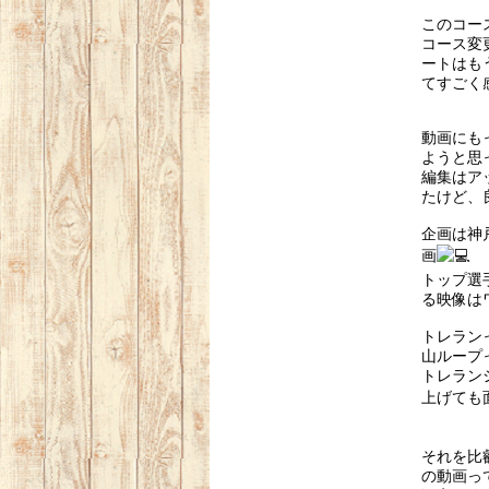
このコー
コース変
ートはも
てすごく
動画にも
ようと思
編集はア
たけど、
企画は神
画
トップ選
る映像は
トレラン
山ループ
トレラン
上げても
それを比
の動画っ