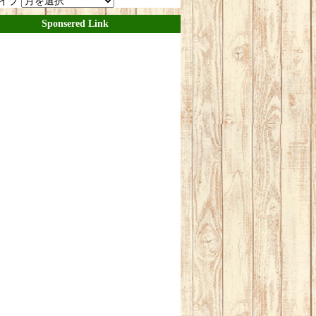
イブ
Sponsered Link