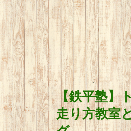
【鉄平塾】
走り方教室