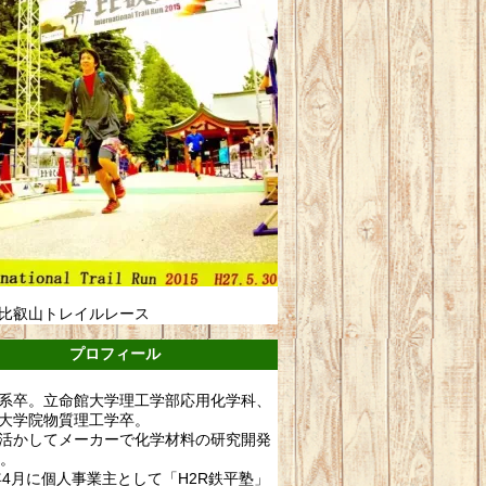
比叡山トレイルレース
プロフィール
系卒。立命館大学理工学部応用化学科、
大学院物質理工学卒。
活かしてメーカーで化学材料の研究開発
年。
0年4月に個人事業主として「H2R鉄平塾」