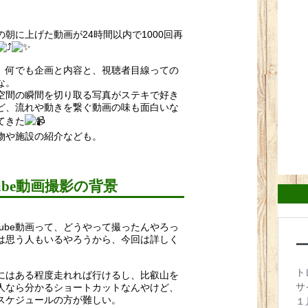
の朝に上げた動画が24時間以内で1000回再
、何でも企画と内容と、視聴者目線っての
な。
空間の瞬間を切り取る写真がステキで好き
ど、流れや動きを繋ぐ動画の味も面白いな
てきた
物や施設の紹介なども。
tube動画撮影の背景
Tube動画って、どうやって撮ったんやろっ
は思う人もいるやろうから、今回は詳しく
にはある程度走れれば行けるし、比叡山を
人なら分かるショートカットなんやけど、
スケジュールの方が難しい。