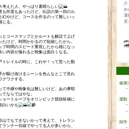
ス考えた人、やっぱり素晴らしい
更も何度もあったけど、伝説の第一回のル
う幻やけど、コースを作るのって難しいっ
感じる。
っとコースマップとかルートも解説で上げ
ったけど、時間かかるので短縮したから。
ップ時間のスピード重視したから雑になっ
良い内容が撮れると映像は面白くなる。
戸トレイルの時に、これや！って思った動
手が駆け抜けるシーンを色んなとこで見れ
ワクワクする。
健康
って中継や映像化は難しいけど、あの摩耶
ってならではやな。
ショートループをオリンピック競技候補に
運動
面白いかも
叡山でもできないかって考えて、トレラン
雑学
てランナー目線でやってる人が多いから、