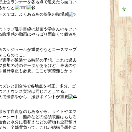
で上位ランナーを各地点で追えたら面白い
るかなと
食
ースでは、よくあるあの映像の臨場感
のトップ選手目線の動画や学さんのキツい
る臨場感の動画はやっぱり面白くて価値あ
画スケジュールが重要やなとコースマップ
をにらめっこ。
プ選手が通過する時間の予想。これは過去
フ参加の時のデータがあるけど、最速のや
や当日修正も必要。ここが実際難しかっ
のズレと割合%で各地点を補正。多分、ゴ
のアナウンス実況は同じことしてる。
人で撮影やから、撮影ポイントが重要
頼らず自責なのもあるから、ライトやエマ
シーシート、熊鈴などの必須装備はもちろ
給食と水分に着替えなどの荷物も全部預け
から、全部背負って。これが結構予想外に