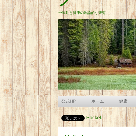
グ
〜運動と健康の理論的な研究～
公式HP
ホーム
健康
Pocket