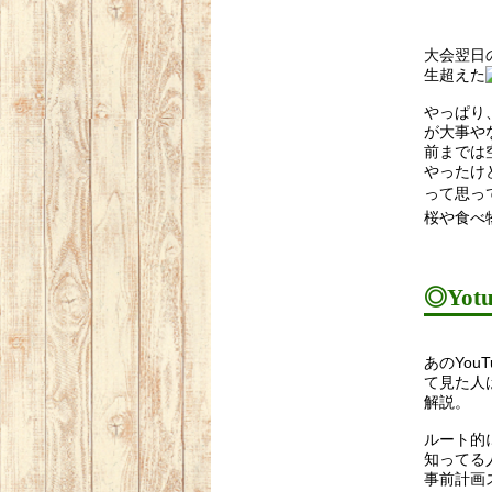
大会翌日
生超えた
やっぱり
が大事や
前までは
やったけ
って思っ
桜や食べ
◎Yo
あのYou
て見た人
解説。
ルート的
知ってる
事前計画