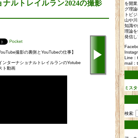
ナルトレイルラン2024の撮影
を開業
グ理論
トビジ
山や川
知識や
理論を
発信し
Pocket
Fac
▶
Instag
ouTube撮影の裏側とYouTubeの仕事】
Line：
インターナショナルトレイルランのYotube
mail：t
スト動画
ミスタ
検索: