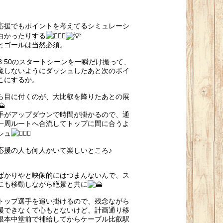
応援でもポイントを考えてるシミュレーシ
白かったりする
とゴールは当然必須。
ル8:50のスタートシーンを一瞬だけ撮って、
魔しないようにダッシュしたあと次のポイ
こにするか。
ら目に付くのが、大比叡を降りたあとの展
手がアップダウンで時間が掛かるので、通
一周ルートへ合流してトップに間に合うよ
シュ
応援の人も何人かいて楽しいところ♪
ばかりやと映像的にはつまんないんで、ス
にも移動しながら絶景と共に
トップ選手を追い掛けるので、残念ながら
援できなくて心もとないけど、計画通り移
根本中堂前で補給してからケーブル比叡駅