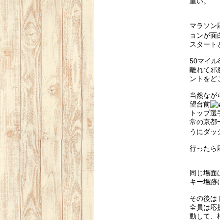
重い。
マラソン
ョンが面
スタート
50マイ
離れて邪
ントをど
当然なが
望台前
トップ選
常の京都
うにダッ
行ったら
同じ場面
キー場跡
その後は
全員は応
動して、