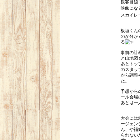
観客目線
映像にな
スカイレ
板垣くん
のが分か
る
事前の計
と山地図
あとトッ
のスタッ
から調整
た。
予想から
ール会場
あとは一
大会には
ージェン
ん、や補
られない