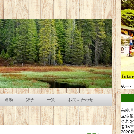
第一回
運動
雑学
一覧
お問い合わせ
高校理
立命館
それを
を15
202