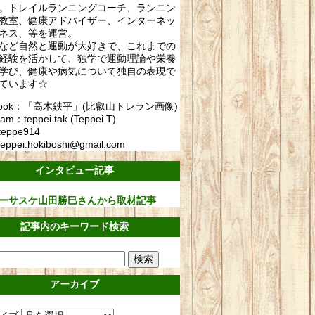
。トレイルランニングコーチ、ランニン
教室、健康アドバイザー、インターネッ
ネス、等を運営。
など自然と運動が大好きで、これまでの
経験を活かして、独学で運動理論や栄養
学び、健康や病気について独自の表現で
ています☆
ebook：「高木鉄平」(比叡山トレラン画像)
ram：teppei.tak (Teppei T)
teppe914
eppei.hokiboshi@gmail.com
インタビュー記事
ーサスケ山田勝巳さんから取材記事
記事内のキーワード検索
アーカイブ