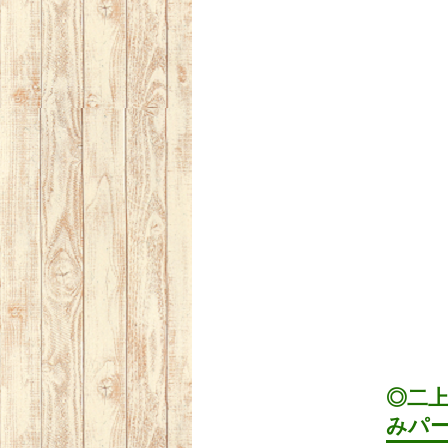
◎二
みパ