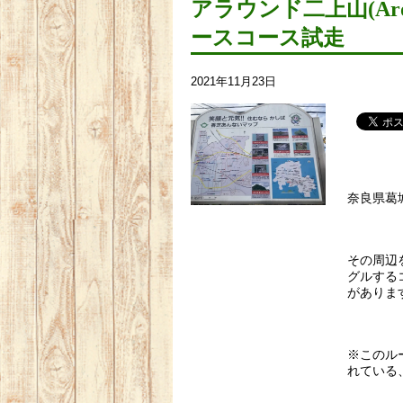
アラウンド二上山(Arou
ースコース試走
2021年11月23日
奈良県葛
その周辺
グルする
がありま
※このル
れている