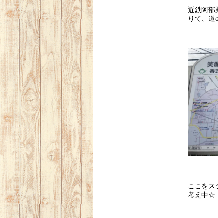
近鉄阿部
りて、道
ここをス
考え中☆