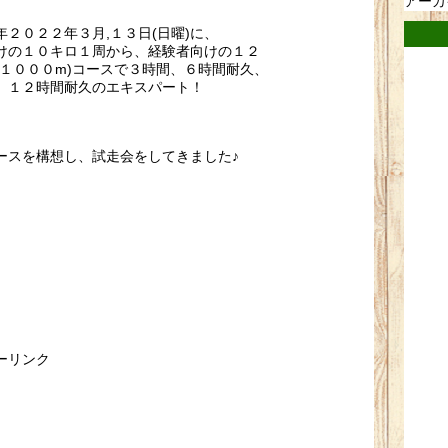
アーカ
年２０２２年３月,１３日(日曜)に、
けの１０キロ１周から、経験者向けの１２
積１０００m)コースで３時間、６時間耐久、
、１２時間耐久のエキスパート！
ースを構想し、試走会をしてきました♪
ーリンク