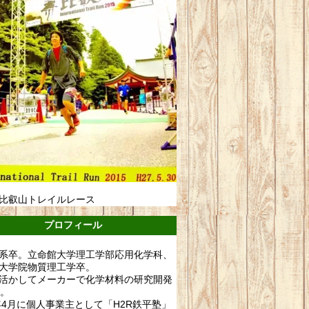
比叡山トレイルレース
プロフィール
系卒。立命館大学理工学部応用化学科、
大学院物質理工学卒。
活かしてメーカーで化学材料の研究開発
年。
0年4月に個人事業主として「H2R鉄平塾」