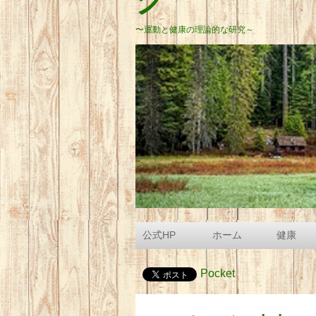
グ
〜運動と健康の理論的な研究～
公式HP
ホーム
健康
Pocket