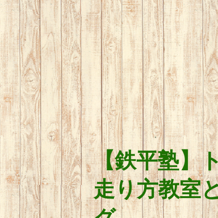
【鉄平塾】
走り方教室