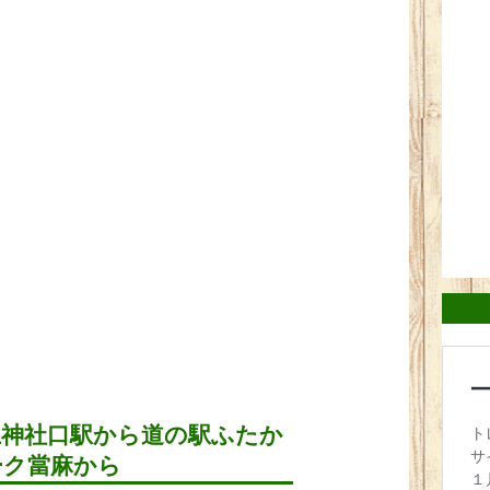
上神社口駅から道の駅ふたか
ーク當麻から