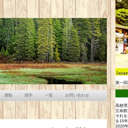
第一回
運動
雑学
一覧
お問い合わせ
高校理
立命館
それを
を15
202