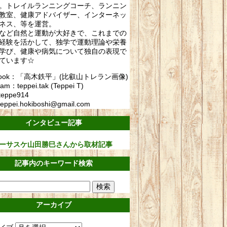
。トレイルランニングコーチ、ランニン
教室、健康アドバイザー、インターネッ
ネス、等を運営。
など自然と運動が大好きで、これまでの
経験を活かして、独学で運動理論や栄養
学び、健康や病気について独自の表現で
ています☆
ebook：「高木鉄平」(比叡山トレラン画像)
ram：teppei.tak (Teppei T)
teppe914
eppei.hokiboshi@gmail.com
インタビュー記事
ーサスケ山田勝巳さんから取材記事
記事内のキーワード検索
アーカイブ