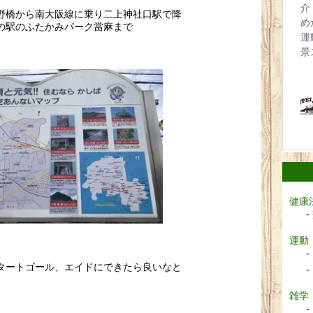
野橋から南大阪線に乗り二上神社口駅で降
の駅のふたかみパーク當麻まで
健康
運動
タートゴール、エイドにできたら良いなと
雑学