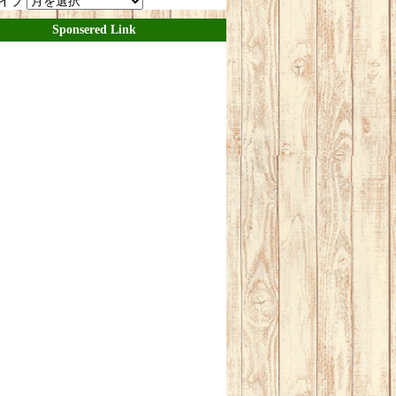
イブ
Sponsered Link