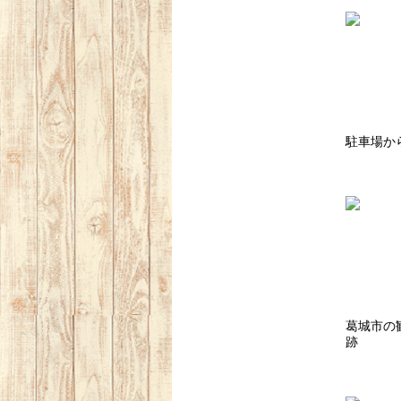
駐車場か
葛城市の
跡