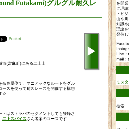
nd Futakami)グルグル耐久レ
を開業
グ理論
トビジ
山や川
知識や
理論を
発信し
Pocket
Fac
▶
Instag
Line：
mail：t
城市(當麻町)にある二上山
ミスタ
を奈良県側で、マニアックなルートをグル
コースを使って耐久レースを開催する構想
す☆
検索:
ートはストラバのセグメントしても登録さ
、
さん考案のコースです
二上スパイス