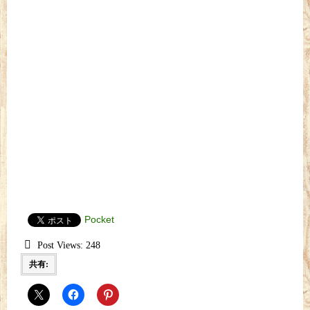
Pocket
Post Views:
248
共有: