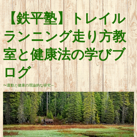
【鉄平塾】トレイル
ランニング走り方教
室と健康法の学びブ
ログ
〜運動と健康の理論的な研究～