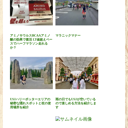
アミノサウルスBCAAアミノ
マラニックマナー
酸の効果で復活 LT値超えペー
スでハーフマラソン走れる
か？
USJハリーポッターエリアの
雨の日でもUSJが空いている
秘密な隠れスポットと杖の使
ので楽しめる方法を紹介しま
用場所を紹介
す