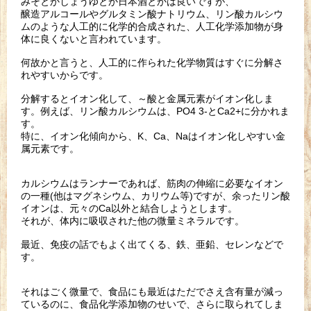
みそとかしょうゆとか日本酒とかは良いですが、
醸造アルコールやグルタミン酸ナトリウム、リン酸カルシウ
ムのような人工的に化学的合成された、人工化学添加物が身
体に良くないと言われています。
何故かと言うと、人工的に作られた化学物質はすぐに分解さ
れやすいからです。
分解するとイオン化して、～酸と金属元素がイオン化しま
す。例えば、リン酸カルシウムは、PO4 3-とCa2+に分かれま
す。
特に、イオン化傾向から、K、Ca、Naはイオン化しやすい金
属元素です。
カルシウムはランナーであれば、筋肉の伸縮に必要なイオン
の一種(他はマグネシウム、カリウム等)ですが、余ったリン酸
イオンは、元々のCa以外と結合しようとします。
それが、体内に吸収された他の微量ミネラルです。
最近、免疫の話でもよく出てくる、鉄、亜鉛、セレンなどで
す。
それはごく微量で、食品にも最近はただでさえ含有量が減っ
ているのに、食品化学添加物のせいで、さらに取られてしま