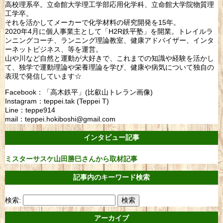
高校理系卒。立命館大学理工学部応用化学科、立命館大学院物質理
工学卒。
それを活かしてメーカーで化学材料の研究開発を15年。
2020年4月に個人事業主として「H2R鉄平塾」を開業。トレイルラ
ンニングコーチ、ランニング理論教室、健康アドバイザー、インタ
ーネットビジネス、等を運営。
山や川など自然と運動が大好きで、これまでの知識や経験を活かし
て、独学で運動理論や栄養理論を学び、健康や病気について独自の
表現で発信しています☆
Facebook：「高木鉄平」(比叡山トレラン画像)
Instagram：teppei.tak (Teppei T)
Line：teppe914
mail：teppei.hokiboshi@gmail.com
インタビュー記事
ミスターサスケ山田勝巳さんから取材記事
記事内のキーワード検索
検索:
アーカイブ