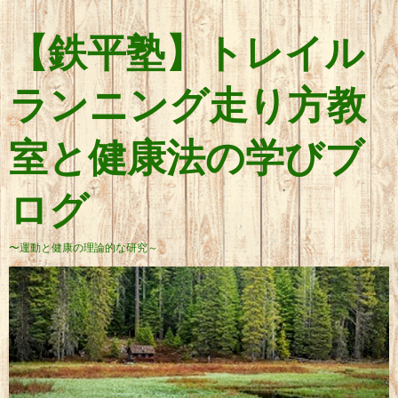
【鉄平塾】トレイル
ランニング走り方教
室と健康法の学びブ
ログ
〜運動と健康の理論的な研究～