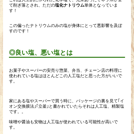
て削ぎ落とされ、
ただの
単体となっていま
塩化ナトリウム
す！
この偏ったナトリウムのみの塩が身体にとって悪影響を及ぼ
すので
す！
◎良い塩、悪い塩とは
お菓子やスーパーの安売り惣菜、弁当、
チェーン店の料理に
使われている塩はほとんどこの人工塩だと思っ
た方がいいで
す。
家にある塩やスーパーで買う時に、パッケージの裏を見て｢
イ
オン交換膜法｣｢立釜｣と書かれていたらそれは人工塩、
精製塩
です。。
味噌や醤油も安物は人工塩が使われている可能性が高いで
す。