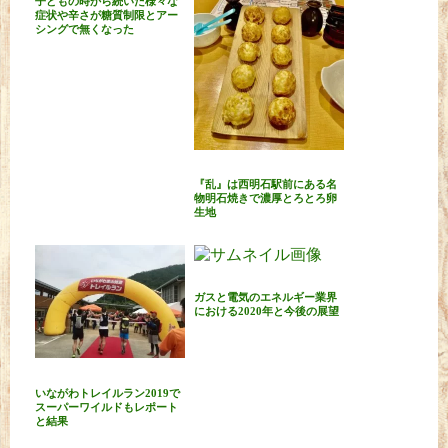
子どもの時から続いた様々な
症状や辛さが糖質制限とアー
シングで無くなった
『乱』は西明石駅前にある名
物明石焼きで濃厚とろとろ卵
生地
ガスと電気のエネルギー業界
における2020年と今後の展望
いながわトレイルラン2019で
スーパーワイルドもレポート
と結果