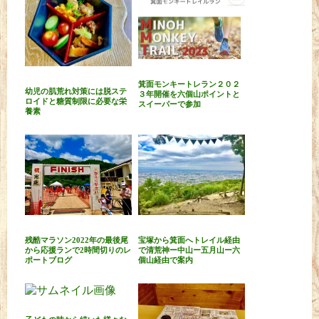
箕面モンキートレラン２０２
幼児の肌荒れ対策には脱ステ
３年開催を六個山ポイントと
ロイドと糖質制限に必要な栄
スイーパーで参加
養素
残酷マラソン2022年の最後尾
宝塚から箕面へトレイル経由
から応援ランで2時間切りのレ
で清荒神ー中山ー五月山ー六
ポートブログ
個山経由で案内