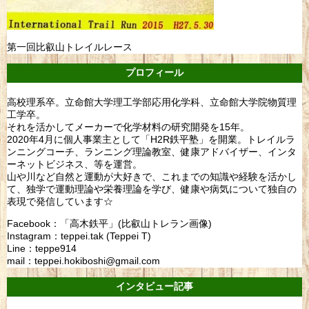
第一回比叡山トレイルレース
プロフィール
高校理系卒。立命館大学理工学部応用化学科、立命館大学院物質理
工学卒。
それを活かしてメーカーで化学材料の研究開発を15年。
2020年4月に個人事業主として「H2R鉄平塾」を開業。トレイルラ
ンニングコーチ、ランニング理論教室、健康アドバイザー、インタ
ーネットビジネス、等を運営。
山や川など自然と運動が大好きで、これまでの知識や経験を活かし
て、独学で運動理論や栄養理論を学び、健康や病気について独自の
表現で発信しています☆
Facebook：「高木鉄平」(比叡山トレラン画像)
Instagram：teppei.tak (Teppei T)
Line：teppe914
mail：teppei.hokiboshi@gmail.com
インタビュー記事