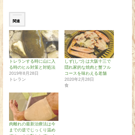
関連
トレランする時に山に入
しず(しづ) は大阪十三で
る時のヒル対策と対処法
隠れ家的な焼肉と蟹フル
2019年8月28日
コースを味わえる老舗
トレラン
2020年2月28日
食
肉離れの最新治療法は今
までの逆でじっくり温め