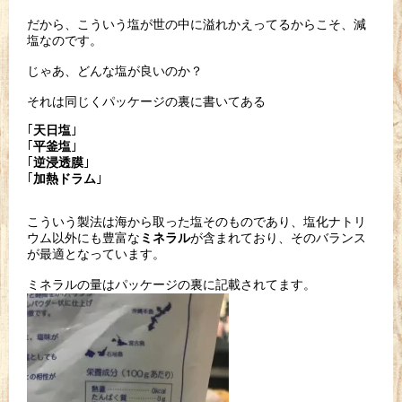
だから、こういう塩が世の中に溢れかえってるからこそ、
減
塩なのです。
じゃあ、どんな塩が良いのか？
それは同じくパッケージの裏に書いてある
｢
｣
天日塩
｢
｣
平釜塩
｢
｣
逆浸透膜
｢
｣
加熱ドラム
こういう製法は海から取った塩そのものであり、
塩化ナトリ
ウム以外にも豊富な
が含まれており、
そのバランス
ミネラル
が最適となっています。
ミネラルの量はパッケージの裏に記載されてます。