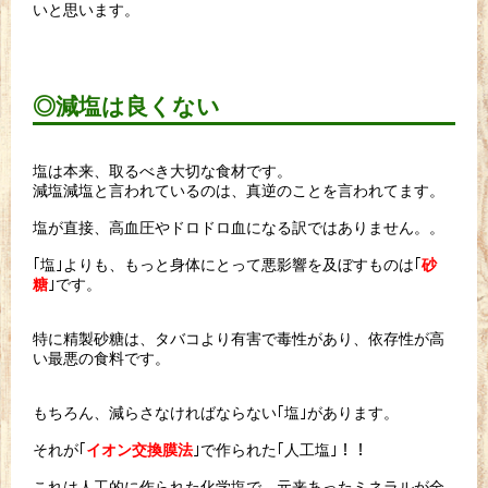
いと思います。
◎減塩は良くない
塩は本来、取るべき大切な食材です。
減塩減塩と言われているのは、真逆のことを言われてます。
塩が直接、高血圧やドロドロ血になる訳ではありません。。
｢塩｣よりも、もっと身体にとって悪影響を及ぼすものは｢
砂
｣
です。
糖
特に精製砂糖は、タバコより有害で毒性があり、
依存性が高
い最悪の食料です。
もちろん、減らさなければならない｢塩｣があります。
それが｢
｣で作られた｢人工塩｣！！
イオン交換膜法
これは人工的に作られた化学塩で、
元来あったミネラルが全