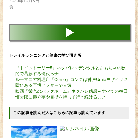
2020年10月8日
食
▶
トレイルランニングと健康の学び研究所
『トイストーリー5』ネタバレ～デジタルとおもちゃの狭
間で葛藤する現代っ子
ルーマニア料理店『Conte』コンテは神戸Umieモザイク２
階にある万博アフターで人気
映画『栄光のバックホーム』ネタバレ感想～すべての横田
慎太郎に捧ぐ夢や目標を持って行き続けること
この記事を読んだ人はこちらの記事も読んでいます