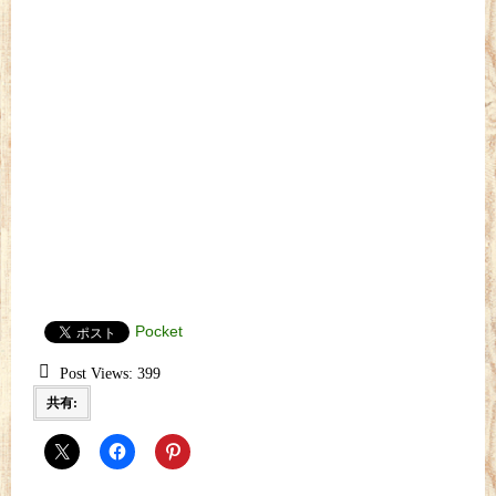
Pocket
Post Views:
399
共有: