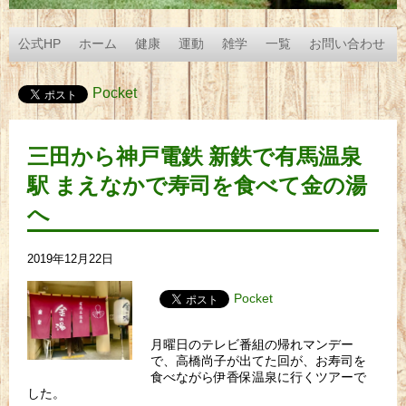
公式HP
ホーム
健康
運動
雑学
一覧
お問い合わせ
Pocket
三田から神戸電鉄 新鉄で有馬温泉
駅 まえなかで寿司を食べて金の湯
へ
2019年12月22日
Pocket
月曜日のテレビ番組の帰れマンデー
で、高橋尚子が出てた回が、お寿司を
食べながら伊香保温泉に行くツアーで
した。