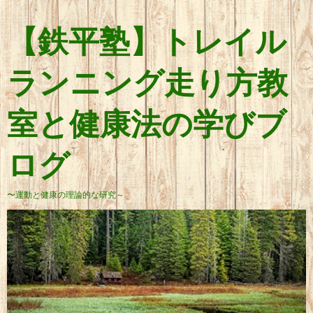
【鉄平塾】トレイル
ランニング走り方教
室と健康法の学びブ
ログ
〜運動と健康の理論的な研究～